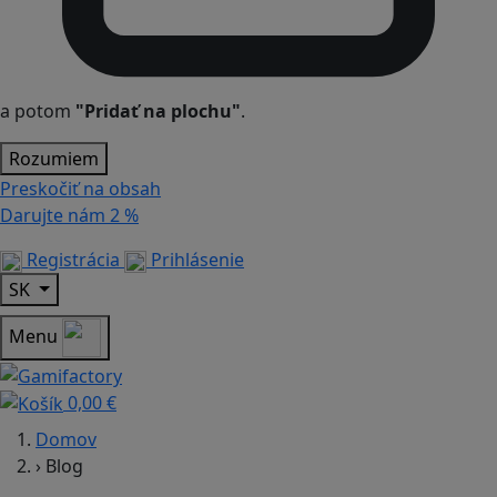
a potom
"Pridať na plochu"
.
Rozumiem
Preskočiť na obsah
Darujte nám
2 %
Registrácia
Prihlásenie
SK
Menu
0,00 €
Domov
›
Blog