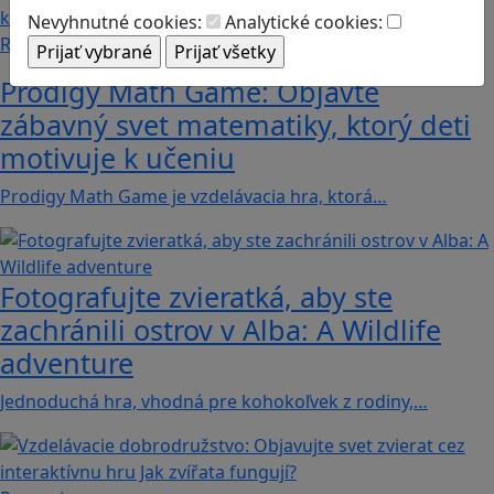
Nevyhnutné cookies:
Analytické cookies:
Recenzie
Prodigy Math Game: Objavte
zábavný svet matematiky, ktorý deti
motivuje k učeniu
Prodigy Math Game je vzdelávacia hra, ktorá…
Fotografujte zvieratká, aby ste
zachránili ostrov v Alba: A Wildlife
adventure
Jednoduchá hra, vhodná pre kohokoľvek z rodiny,…