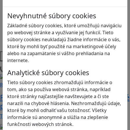
Logické myslenie
Ľudské práva a tolerancia
Nevyhnutné súbory cookies
Motorika a koncentrácia
Programovanie/Technika
Základné súbory cookies, ktoré umožňujú navigáciu
Sociálne zručnosti a kooperácia
po webovej stránke a využívanie jej funkcií. Tieto
Strategické myslenie
súbory cookies neukladajú žiadne informácie o vás,
Zdravie a pohyb
ktoré by mohli byť použité na marketingové účely
alebo na zapamätanie si vášho prehliadania na
Platformy
internete.
Načítam blogy
Analytické súbory cookies
Tieto súbory cookies zhromažďujú informácie o
Recenzie
tom, ako sa používa webová stránka, napríklad
Rébusy sú hlavolamy do vrecka, ktoré
ktoré stránky najčastejšie navštevujete a či ste
narazili na chybové hlásenia. Nezhromažďujú údaje,
potrápia aj logiku
ktoré by mohli odhaliť vašu totožnosť. Všetky
Tieto kartičky poskytnú skvelú zábavu pre celú…
informácie sú anonymné a slúžia na zlepšenie
funkčnosti webových stránok.