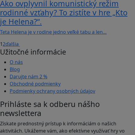
Ako ovplyvnil komunistický režim
rodinné vzťahy? To zistíte v hre „Kto
je Helena?“.
Teta Helena je v rodine jedno veľké tabu a len…
1
2
ďalšia
Užitočné informácie
O nás
Blog
Darujte nám
2 %
Obchodné podmienky
Podmienky ochrany osobných údajov
Prihláste sa k odberu nášho
newslettera
Získate prednostný prístup k informáciám o našich
aktivitách. Ukážeme vám, ako efektívne využívať hry vo