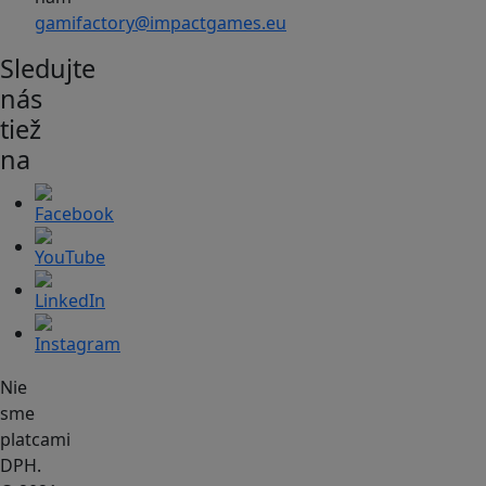
gamifactory@impactgames.eu
Sledujte
nás
tiež
na
Nie
sme
platcami
DPH.