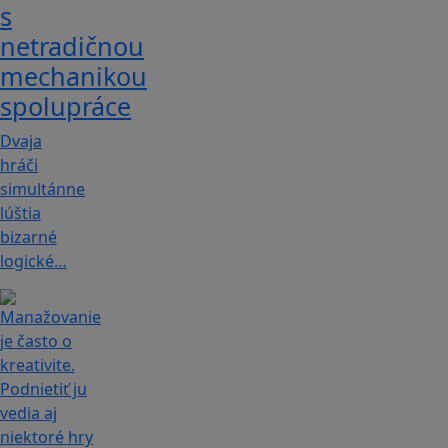
s
netradičnou
mechanikou
spolupráce
Dvaja
hráči
simultánne
lúštia
bizarné
logické…