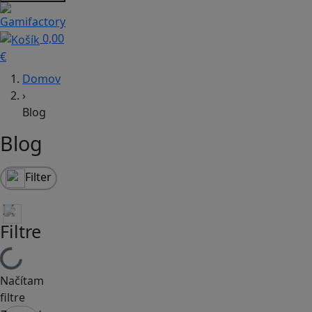
0,00
€
Domov
›
Blog
Blog
Filter
Filtre
Načítam
filtre