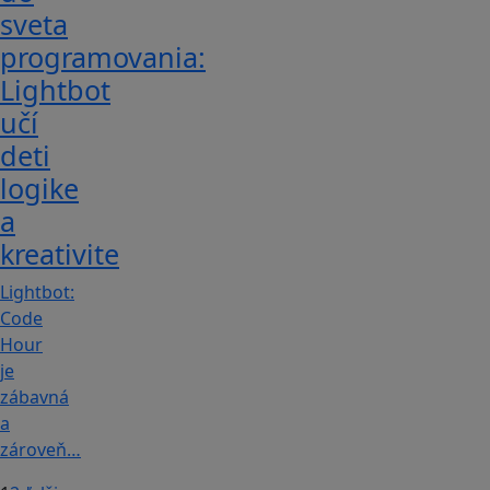
sveta
programovania:
Lightbot
učí
deti
logike
a
kreativite
Lightbot:
Code
Hour
je
zábavná
a
zároveň…