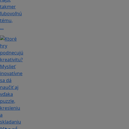
takmer
ľubovoľnú
tému,
…