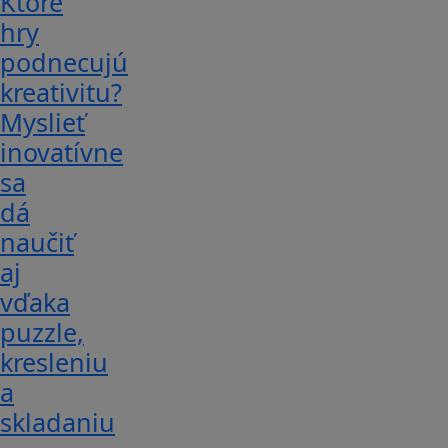
Ktoré
hry
podnecujú
kreativitu?
Myslieť
inovatívne
sa
dá
naučiť
aj
vďaka
puzzle,
kresleniu
a
skladaniu