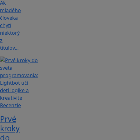
Ak
mladého
človeka
chytí
niektorý
z
titulov…
Recenzie
Prvé
kroky
do