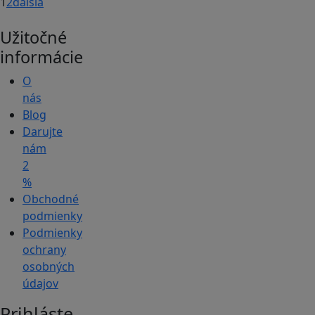
1
2
ďalšia
Užitočné
informácie
O
nás
Blog
Darujte
nám
2
%
Obchodné
podmienky
Podmienky
ochrany
osobných
údajov
Prihláste