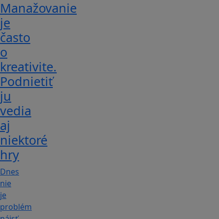
Manažovanie
je
často
o
kreativite.
Podnietiť
ju
vedia
aj
niektoré
hry
Dnes
nie
je
problém
nájsť