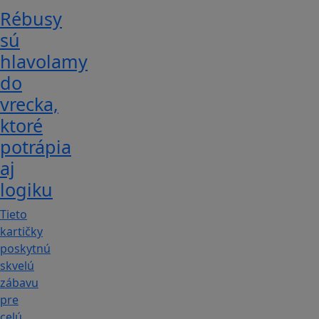
Rébusy
sú
hlavolamy
do
vrecka,
ktoré
potrápia
aj
logiku
Tieto
kartičky
poskytnú
skvelú
zábavu
pre
celú…