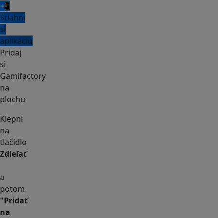
📲
Stiahni
si
aplikáciu
Pridaj
si
Gamifactory
na
plochu
Klepni
na
tlačidlo
Zdieľať
a
potom
"Pridať
na