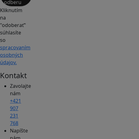
odberu
Kliknutím
na
"odoberať"
súhlasíte
so
spracovaním
osobných
údajov.
Kontakt
Zavolajte
nám
+421
907
231
768
Napíšte
nám