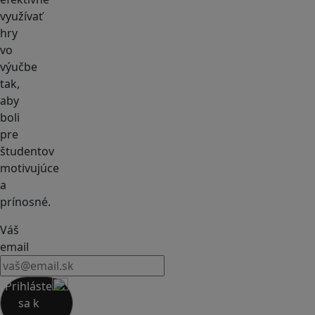
využívať
hry
vo
výučbe
tak,
aby
boli
pre
študentov
motivujúce
a
prínosné.
Váš
email
Prihláste
sa k