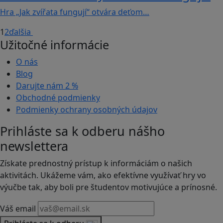
Hra „Jak zvířata fungují“ otvára deťom…
1
2
ďalšia
Užitočné informácie
O nás
Blog
Darujte nám
2 %
Obchodné podmienky
Podmienky ochrany osobných údajov
Prihláste sa k odberu nášho
newslettera
Získate prednostný prístup k informáciám o našich
aktivitách. Ukážeme vám, ako efektívne využívať hry vo
výučbe tak, aby boli pre študentov motivujúce a prínosné.
Váš email