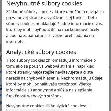
Logické myslenie
Nevyhnutné súbory cookies
Ľudské práva a tolerancia
Základné súbory cookies, ktoré umožňujú navigáciu
Motorika a koncentrácia
po webovej stránke a využívanie jej funkcií. Tieto
Programovanie/Technika
súbory cookies neukladajú žiadne informácie o vás,
Sociálne zručnosti a kooperácia
ktoré by mohli byť použité na marketingové účely
Strategické myslenie
alebo na zapamätanie si vášho prehliadania na
Zdravie a pohyb
internete.
Platformy
Analytické súbory cookies
Tieto súbory cookies zhromažďujú informácie o
Načítam blogy
tom, ako sa používa webová stránka, napríklad
ktoré stránky najčastejšie navštevujete a či ste
Fotografujte zvieratká, aby ste
narazili na chybové hlásenia. Nezhromažďujú údaje,
ktoré by mohli odhaliť vašu totožnosť. Všetky
zachránili ostrov v Alba: A Wildlife
informácie sú anonymné a slúžia na zlepšenie
adventure
funkčnosti webových stránok.
Jednoduchá hra, vhodná pre kohokoľvek z rodiny,…
Nevyhnutné cookies:
Analytické cookies: