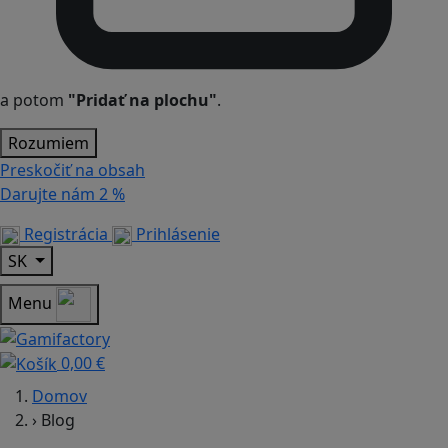
a potom
"Pridať na plochu"
.
Rozumiem
Preskočiť na obsah
Darujte nám
2 %
Registrácia
Prihlásenie
SK
Menu
0,00 €
Domov
›
Blog