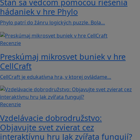
Staň sa vedcom pomocou riešenia
hádaniek v hre Phylo
Phylo patrí do žánru logických puzzle. Bola…
Recenzie
Preskúmaj mikrosvet buniek v hre
CellCraft
CellCraft je edukatívna hra, v ktorej ovládame…
Recenzie
Vzdelávacie dobrodružstvo:
Objavujte svet zvierat cez
interaktívnu hru Jak zvířata fungují?