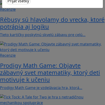
Recenzie
Rébusy sú hlavolamy do vrecka, ktoré
potrápia aj logiku
Tieto kartičky poskytnú skvelú zábavu pre celú…
Recenzie
Prodigy Math Game: Objavte
zábavný svet matematiky, ktorý deti
motivuje k učeniu
Prodigy Math Game je vzdelávacia hra, ktorá…