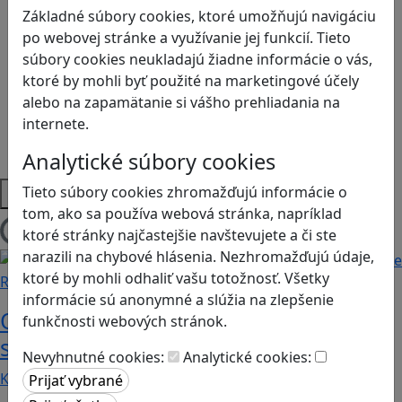
Kyberšikana
Základné súbory cookies, ktoré umožňujú navigáciu
Logické myslenie
po webovej stránke a využívanie jej funkcií. Tieto
Ľudské práva a tolerancia
súbory cookies neukladajú žiadne informácie o vás,
Motorika a koncentrácia
ktoré by mohli byť použité na marketingové účely
Programovanie/Technika
alebo na zapamätanie si vášho prehliadania na
Sociálne zručnosti a kooperácia
internete.
Strategické myslenie
Zdravie a pohyb
Analytické súbory cookies
Platformy
Tieto súbory cookies zhromažďujú informácie o
tom, ako sa používa webová stránka, napríklad
ktoré stránky najčastejšie navštevujete a či ste
Načítam blogy
narazili na chybové hlásenia. Nezhromažďujú údaje,
ktoré by mohli odhaliť vašu totožnosť. Všetky
Recenzie
informácie sú anonymné a slúžia na zlepšenie
Otestujete a rozšírte svoje znalosti o
funkčnosti webových stránok.
svete s hrou Erudite
Nevyhnutné cookies:
Analytické cookies:
Kvíz zahŕňa otázky z mnohých vedných odborov a…