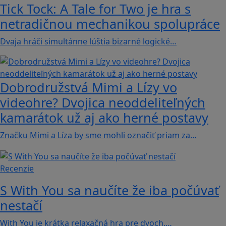
Tick Tock: A Tale for Tw‪o je hra s
netradičnou mechanikou spolupráce
Dvaja hráči simultánne lúštia bizarné logické…
Dobrodružstvá Mimi a Lízy vo
videohre? Dvojica neoddeliteľných
kamarátok už aj ako herné postavy
Značku Mimi a Líza by sme mohli označiť priam za…
Recenzie
S With You sa naučíte že iba počúvať
nestačí
With You je krátka relaxačná hra pre dvoch.…