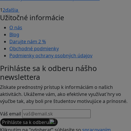
1
2
ďalšia
Užitočné informácie
O nás
Blog
Darujte nám
2 %
Obchodné podmienky
Podmienky ochrany osobných údajov
Prihláste sa k odberu nášho
newslettera
Získate prednostný prístup k informáciám o našich
aktivitách. Ukážeme vám, ako efektívne využívať hry vo
výučbe tak, aby boli pre študentov motivujúce a prínosné.
Váš email
Prihláste sa k odberu
Kliknutím na "odoberať" súhlasíte so
spracovaním