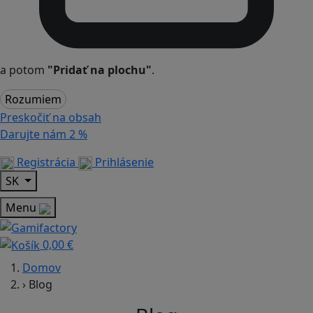
a potom
"Pridať na plochu"
.
Rozumiem
Preskočiť na obsah
Darujte nám
2 %
Registrácia
Prihlásenie
SK
Menu
0,00 €
Domov
›
Blog