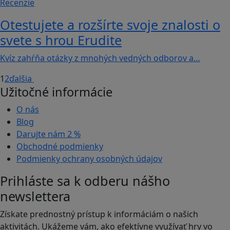
Recenzie
Otestujete a rozšírte svoje znalosti o
svete s hrou Erudite
Kvíz zahŕňa otázky z mnohých vedných odborov a…
1
2
ďalšia
Užitočné informácie
O nás
Blog
Darujte nám
2 %
Obchodné podmienky
Podmienky ochrany osobných údajov
Prihláste sa k odberu nášho
newslettera
Získate prednostný prístup k informáciám o našich
aktivitách. Ukážeme vám, ako efektívne využívať hry vo