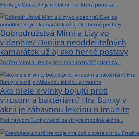
Heritage Quest AR je mobilná hra, ktorá ponúka…
Dobrodružstvá Mimi a Lízy vo
videohre? Dvojica neoddeliteľných
kamarátok už aj ako herné postavy
Značku Mimi a Líza by sme mohli označiť priam za…
Ako biele krvinky bojujú proti
vírusom a baktériám? Hra Bunky v
akcii je zábavnou lekciou o imunite
Pod názvom Bunky v akcii sa skrýva mobilná akčná…