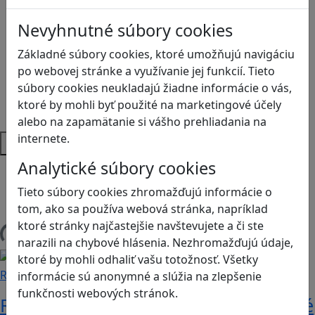
Logické myslenie
Nevyhnutné súbory cookies
Ľudské práva a tolerancia
Motorika a koncentrácia
Základné súbory cookies, ktoré umožňujú navigáciu
Programovanie/Technika
po webovej stránke a využívanie jej funkcií. Tieto
Sociálne zručnosti a kooperácia
súbory cookies neukladajú žiadne informácie o vás,
Strategické myslenie
ktoré by mohli byť použité na marketingové účely
Zdravie a pohyb
alebo na zapamätanie si vášho prehliadania na
internete.
Platformy
Analytické súbory cookies
Android
Herná konzola
Tieto súbory cookies zhromažďujú informácie o
Stolové, kartové
tom, ako sa používa webová stránka, napríklad
ktoré stránky najčastejšie navštevujete a či ste
Načítam blogy
narazili na chybové hlásenia. Nezhromažďujú údaje,
ktoré by mohli odhaliť vašu totožnosť. Všetky
Recenzie
informácie sú anonymné a slúžia na zlepšenie
funkčnosti webových stránok.
Rébusy sú hlavolamy do vrecka, ktoré