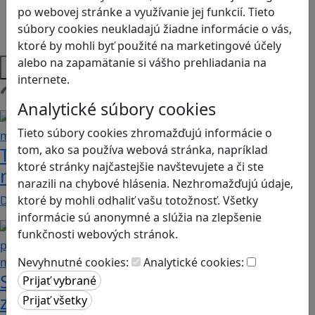
Sociálne zručnosti a kooperácia
po webovej stránke a využívanie jej funkcií. Tieto
Strategické myslenie
súbory cookies neukladajú žiadne informácie o vás,
Zdravie a pohyb
ktoré by mohli byť použité na marketingové účely
alebo na zapamätanie si vášho prehliadania na
Platformy
internete.
Načítam blogy
Analytické súbory cookies
Tieto súbory cookies zhromažďujú informácie o
tom, ako sa používa webová stránka, napríklad
Tick Tock: A Tale for Tw‪o je hra s
ktoré stránky najčastejšie navštevujete a či ste
netradičnou mechanikou spolupráce
narazili na chybové hlásenia. Nezhromažďujú údaje,
Dvaja hráči simultánne lúštia bizarné logické…
ktoré by mohli odhaliť vašu totožnosť. Všetky
informácie sú anonymné a slúžia na zlepšenie
funkčnosti webových stránok.
Nevyhnutné cookies:
Analytické cookies:
Stanete sa influencerom, keď budete
zdieľať iba pravdivé, nie alternatívne