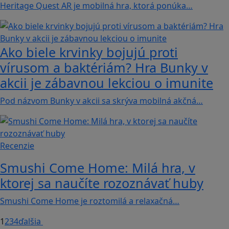
Heritage Quest AR je mobilná hra, ktorá ponúka…
Ako biele krvinky bojujú proti
vírusom a baktériám? Hra Bunky v
akcii je zábavnou lekciou o imunite
Pod názvom Bunky v akcii sa skrýva mobilná akčná…
Recenzie
Smushi Come Home: Milá hra, v
ktorej sa naučíte rozoznávať huby
Smushi Come Home je roztomilá a relaxačná…
1
2
3
4
ďalšia