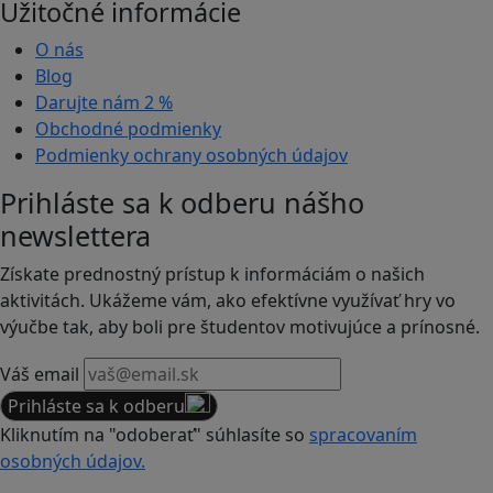
Užitočné informácie
O nás
Blog
Darujte nám
2 %
Obchodné podmienky
Podmienky ochrany osobných údajov
Prihláste sa k odberu nášho
newslettera
Získate prednostný prístup k informáciám o našich
aktivitách. Ukážeme vám, ako efektívne využívať hry vo
výučbe tak, aby boli pre študentov motivujúce a prínosné.
Váš email
Prihláste sa k odberu
Kliknutím na "odoberať" súhlasíte so
spracovaním
osobných údajov.