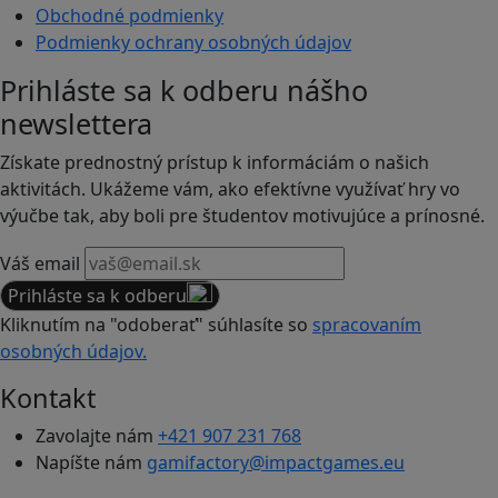
Obchodné podmienky
Podmienky ochrany osobných údajov
Prihláste sa k odberu nášho
newslettera
Získate prednostný prístup k informáciám o našich
aktivitách. Ukážeme vám, ako efektívne využívať hry vo
výučbe tak, aby boli pre študentov motivujúce a prínosné.
Váš email
Prihláste sa k odberu
Kliknutím na "odoberať" súhlasíte so
spracovaním
osobných údajov.
Kontakt
Zavolajte nám
+421 907 231 768
Napíšte nám
gamifactory@impactgames.eu