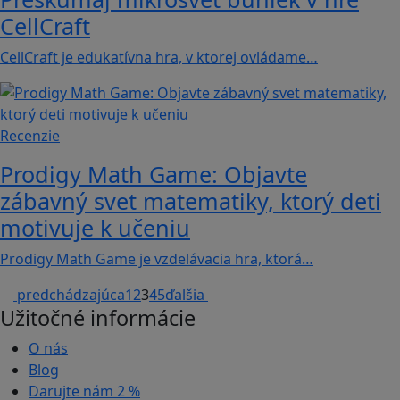
CellCraft
CellCraft je edukatívna hra, v ktorej ovládame…
Recenzie
Prodigy Math Game: Objavte
zábavný svet matematiky, ktorý deti
motivuje k učeniu
Prodigy Math Game je vzdelávacia hra, ktorá…
predchádzajúca
1
2
3
4
5
ďalšia
Užitočné informácie
O nás
Blog
Darujte nám
2 %