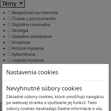
Témy
Bezpečnosť na internete
Čítanie s porozumením
Digitálna rovnováha
Ekológia
Globálne vzdelávanie
Kreativita
Kritické myslenie
Kyberšikana
Logické myslenie
Ľudské práva a tolerancia
Nastavenia cookies
Motorika a koncentrácia
Programovanie/Technika
Sociálne zručnosti a kooperácia
Nevyhnutné súbory cookies
Strategické myslenie
Zdravie a pohyb
Základné súbory cookies, ktoré umožňujú navigáciu
po webovej stránke a využívanie jej funkcií. Tieto
Platformy
súbory cookies neukladajú žiadne informácie o vás,