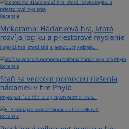
Recenzie
Mekorama: Hádanková hra, ktorá
rozvíja logiku a priestorové myslenie
Logická hra, ktorá spája jednoduchý dizajn,…
Recenzie
Staň sa vedcom pomocou riešenia
hádaniek v hre Phylo
Phylo patrí do žánru logických puzzle. Bola…
Recenzie
Preskúmaj mikrosvet buniek v hre