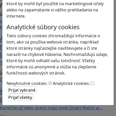
ktoré by mohli byť použité na marketingové účely
Načítam blogy
alebo na zapamätanie si vášho prehliadania na
internete.
Analytické súbory cookies
Recenzie
Tieto súbory cookies zhromažďujú informácie o
Ako ovplyvnil komunistický režim
tom, ako sa používa webová stránka, napríklad
rodinné vzťahy? To zistíte v hre „Kto
ktoré stránky najčastejšie navštevujete a či ste
je Helena?“.
narazili na chybové hlásenia. Nezhromažďujú údaje,
ktoré by mohli odhaliť vašu totožnosť. Všetky
Teta Helena je v rodine jedno veľké tabu a len…
informácie sú anonymné a slúžia na zlepšenie
funkčnosti webových stránok.
Články
Nevyhnutné cookies:
Analytické cookies:
Koľko kalórií dokážeme spáliť hraním
digitálnych hier?
Konečne už viem, prečo majú moje Smart Watch aj…