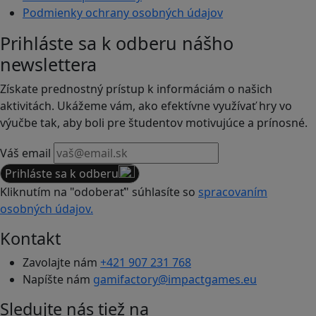
Podmienky ochrany osobných údajov
Prihláste sa k odberu nášho
newslettera
Získate prednostný prístup k informáciám o našich
aktivitách. Ukážeme vám, ako efektívne využívať hry vo
výučbe tak, aby boli pre študentov motivujúce a prínosné.
Váš email
Prihláste sa k odberu
Kliknutím na "odoberať" súhlasíte so
spracovaním
osobných údajov.
Kontakt
Zavolajte nám
+421 907 231 768
Napíšte nám
gamifactory@impactgames.eu
Sledujte nás tiež na