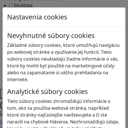
Ekológia
Globálne vzdelávanie
Nastavenia cookies
Kreativita
Kritické myslenie
Kyberšikana
Nevyhnutné súbory cookies
Logické myslenie
Základné súbory cookies, ktoré umožňujú navigáciu
Ľudské práva a tolerancia
po webovej stránke a využívanie jej funkcií. Tieto
Motorika a koncentrácia
súbory cookies neukladajú žiadne informácie o vás,
Programovanie/Technika
ktoré by mohli byť použité na marketingové účely
Sociálne zručnosti a kooperácia
alebo na zapamätanie si vášho prehliadania na
Strategické myslenie
internete.
Zdravie a pohyb
Analytické súbory cookies
Platformy
Tieto súbory cookies zhromažďujú informácie o
Načítam blogy
tom, ako sa používa webová stránka, napríklad
ktoré stránky najčastejšie navštevujete a či ste
narazili na chybové hlásenia. Nezhromažďujú údaje,