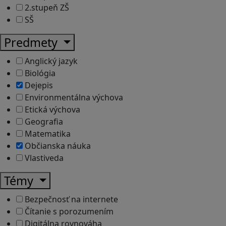
2.stupeň ZŠ
SŠ
Predmety
Anglický jazyk
Biológia
Dejepis
Environmentálna výchova
Etická výchova
Geografia
Matematika
Občianska náuka
Vlastiveda
Témy
Bezpečnosť na internete
Čítanie s porozumením
Digitálna rovnováha