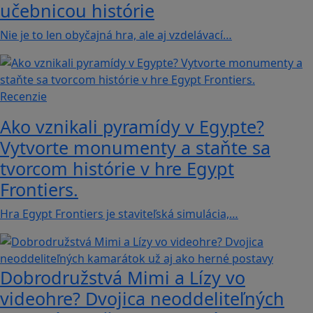
učebnicou histórie
Nie je to len obyčajná hra, ale aj vzdelávací…
Recenzie
Ako vznikali pyramídy v Egypte?
Vytvorte monumenty a staňte sa
tvorcom histórie v hre Egypt
Frontiers.
Hra Egypt Frontiers je staviteľská simulácia,…
Dobrodružstvá Mimi a Lízy vo
videohre? Dvojica neoddeliteľných