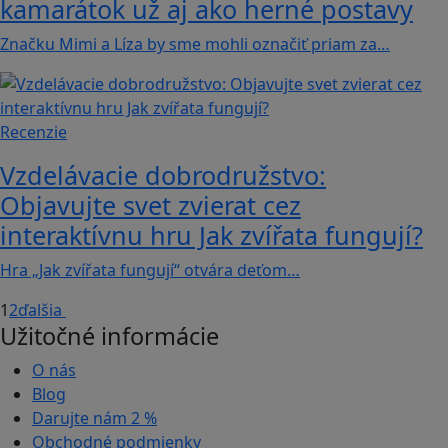
kamarátok už aj ako herné postavy
Značku Mimi a Líza by sme mohli označiť priam za…
Recenzie
Vzdelávacie dobrodružstvo:
Objavujte svet zvierat cez
interaktívnu hru Jak zvířata fungují?
Hra „Jak zvířata fungují“ otvára deťom…
1
2
ďalšia
Užitočné informácie
O nás
Blog
Darujte nám
2 %
Obchodné podmienky