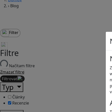
›
Blog
Filter
Filtre
Načítam filtre
Z
Zmazať filtre
w
Filtrovať
n
Typ
p
v
Články
Recenzie