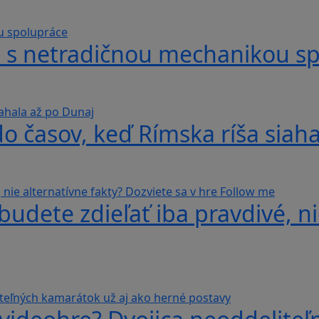
hra s netradičnou mechanikou s
do časov, keď Rímska ríša siah
udete zdieľať iba pravdivé, ni