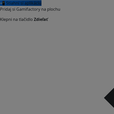
📲 Stiahni si aplikáciu
Pridaj si Gamifactory na plochu
Klepni na tlačidlo
Zdieľať