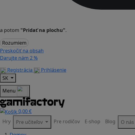
a potom
"Pridať na plochu"
.
Rozumiem
Preskočiť na obsah
Darujte nám
2 %
Registrácia
Prihlásenie
SK
Menu
0,00 €
Hry
Pre rodičov
E-shop
Blog
Pre učiteľov
O ná
Domov