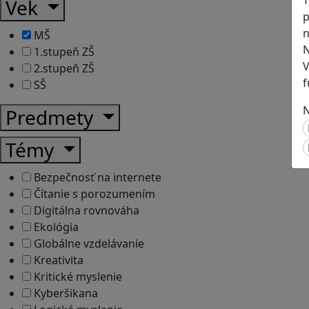
T
Vek
p
n
MŠ
N
1.stupeň ZŠ
V
2.stupeň ZŠ
f
SŠ
N
Predmety
Témy
Bezpečnosť na internete
Čítanie s porozumením
Digitálna rovnováha
Ekológia
Globálne vzdelávanie
Kreativita
Kritické myslenie
Kyberšikana