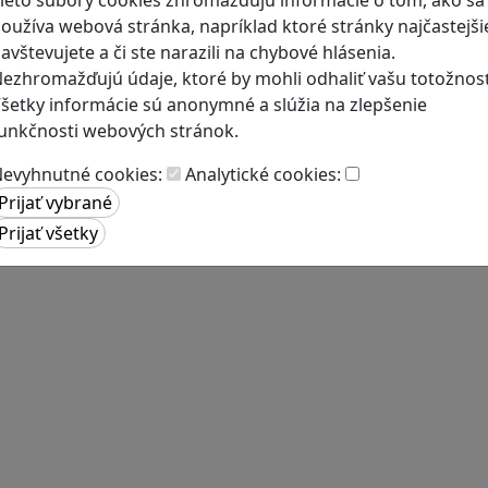
ieto súbory cookies zhromažďujú informácie o tom, ako sa
oužíva webová stránka, napríklad ktoré stránky najčastejši
avštevujete a či ste narazili na chybové hlásenia.
ezhromažďujú údaje, ktoré by mohli odhaliť vašu totožnosť
šetky informácie sú anonymné a slúžia na zlepšenie
unkčnosti webových stránok.
evyhnutné cookies:
Analytické cookies: