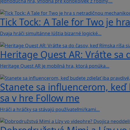
Jednoduchá hra, vhodná pre kohokoľvek z rodiny,…
Tick Tock: A Tale for Tw‪o je 
Dvaja hráči simultánne lúštia bizarné logické…
Heritage Quest AR: Vráťte sa 
Heritage Quest AR je mobilná hra, ktorá ponúka…
Stanete sa influencerom, keď b
sa v hre Follow me
Hráči a hráčky sa stávajú používateľmi/kami…