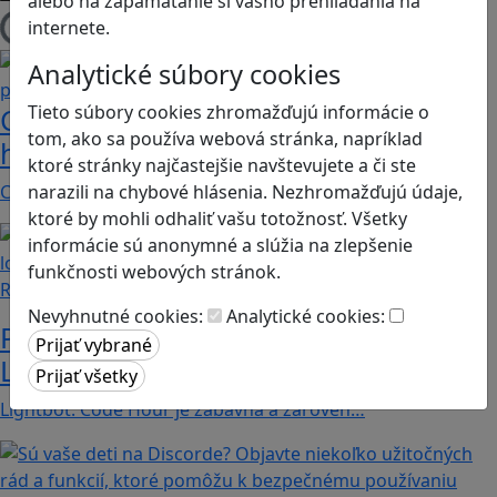
alebo na zapamätanie si vášho prehliadania na
internete.
Načítam blogy
Analytické súbory cookies
Tieto súbory cookies zhromažďujú informácie o
Construct 2 umožní deťom vytvoriť
tom, ako sa používa webová stránka, napríklad
hry bez znalosti programovania
ktoré stránky najčastejšie navštevujete a či ste
Chceli by ste vaše deti oboznámiť s programovaním…
narazili na chybové hlásenia. Nezhromažďujú údaje,
ktoré by mohli odhaliť vašu totožnosť. Všetky
informácie sú anonymné a slúžia na zlepšenie
funkčnosti webových stránok.
Recenzie
Nevyhnutné cookies:
Analytické cookies:
Prvé kroky do sveta programovania:
Lightbot učí deti logike a kreativite
Lightbot: Code Hour je zábavná a zároveň…