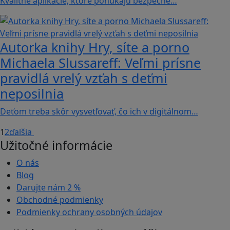
Kvalitné aplikácie, ktoré ponúkajú bezpečné…
Autorka knihy Hry, síte a porno
Michaela Slussareff: Veľmi prísne
pravidlá vrelý vzťah s deťmi
neposilnia
Deťom treba skôr vysvetľovať, čo ich v digitálnom…
1
2
ďalšia
Užitočné informácie
O nás
Blog
Darujte nám
2 %
Obchodné podmienky
Podmienky ochrany osobných údajov