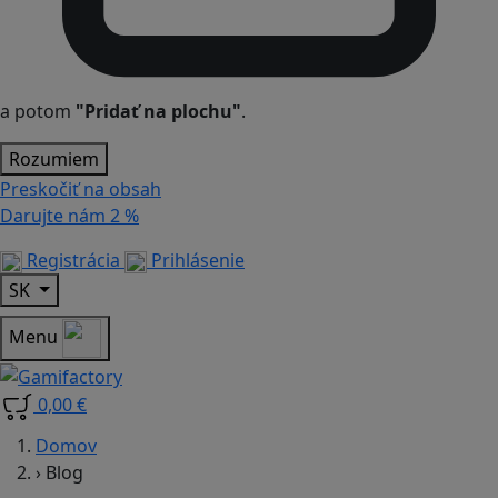
a potom
"Pridať na plochu"
.
Rozumiem
Preskočiť na obsah
Darujte nám
2 %
Registrácia
Prihlásenie
SK
Menu
0,00 €
Domov
›
Blog