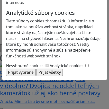
Logické myslenie
internete.
Ľudské práva a tolerancia
Analytické súbory cookies
Motorika a koncentrácia
Programovanie/Technika
Tieto súbory cookies zhromažďujú informácie o
Sociálne zručnosti a kooperácia
tom, ako sa používa webová stránka, napríklad
Strategické myslenie
ktoré stránky najčastejšie navštevujete a či ste
Zdravie a pohyb
narazili na chybové hlásenia. Nezhromažďujú údaje,
ktoré by mohli odhaliť vašu totožnosť. Všetky
Platformy
informácie sú anonymné a slúžia na zlepšenie
funkčnosti webových stránok.
Načítam blogy
Nevyhnutné cookies:
Analytické cookies:
Dobrodružstvá Mimi a Lízy vo
videohre? Dvojica neoddeliteľných
kamarátok už aj ako herné postavy
Značku Mimi a Líza by sme mohli označiť priam za…