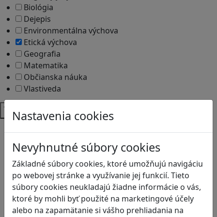
Biológia
Dejepis
Environmentálna výchova
Etická výchova
Geografia
Matematika
Občianska náuka
Vlastiveda
Témy
Nastavenia cookies
Bezpečnosť na internete
Čítanie s porozumením
Nevyhnutné súbory cookies
Digitálna rovnováha
Ekológia
Základné súbory cookies, ktoré umožňujú navigáciu
Globálne vzdelávanie
po webovej stránke a využívanie jej funkcií. Tieto
Kreativita
súbory cookies neukladajú žiadne informácie o vás,
Kritické myslenie
ktoré by mohli byť použité na marketingové účely
Kyberšikana
alebo na zapamätanie si vášho prehliadania na