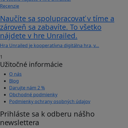
Recenzie
Naučíte sa spolupracovať v tíme a
zároveň sa zabavíte. To všetko
nájdete v hre Unrailed.
Hra Unrailed je kooperatívna digitálna hra, v…
1
Užitočné informácie
O nás
Blog
Darujte nám
2 %
Obchodné podmienky
Podmienky ochrany osobných údajov
Prihláste sa k odberu nášho
newslettera