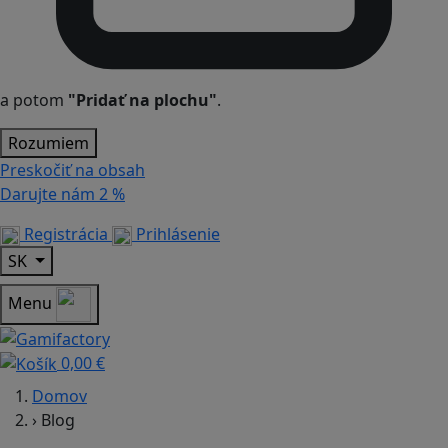
a potom
"Pridať na plochu"
.
Rozumiem
Preskočiť na obsah
Darujte nám
2 %
Registrácia
Prihlásenie
SK
Menu
0,00 €
Domov
›
Blog