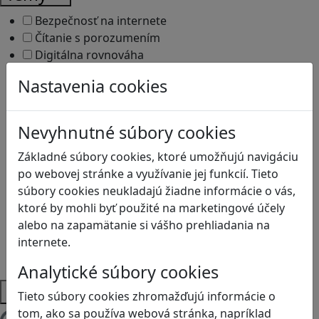
Bezpečnosť na internete
Čítanie s porozumením
Digitálna rovnováha
Ekológia
Nastavenia cookies
Globálne vzdelávanie
Kreativita
Kritické myslenie
Nevyhnutné súbory cookies
Kyberšikana
Základné súbory cookies, ktoré umožňujú navigáciu
Logické myslenie
po webovej stránke a využívanie jej funkcií. Tieto
Ľudské práva a tolerancia
súbory cookies neukladajú žiadne informácie o vás,
Motorika a koncentrácia
ktoré by mohli byť použité na marketingové účely
Programovanie/Technika
alebo na zapamätanie si vášho prehliadania na
Sociálne zručnosti a kooperácia
internete.
Strategické myslenie
Zdravie a pohyb
Analytické súbory cookies
Platformy
Tieto súbory cookies zhromažďujú informácie o
tom, ako sa používa webová stránka, napríklad