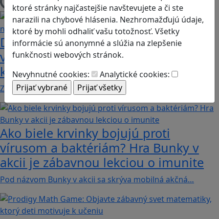
Načítam blogy
ktoré stránky najčastejšie navštevujete a či ste
narazili na chybové hlásenia. Nezhromažďujú údaje,
ktoré by mohli odhaliť vašu totožnosť. Všetky
Dobrodružstvá Mimi a Lízy vo
informácie sú anonymné a slúžia na zlepšenie
videohre? Dvojica neoddeliteľných
funkčnosti webových stránok.
kamarátok už aj ako herné postavy
Nevyhnutné cookies:
Analytické cookies:
Značku Mimi a Líza by sme mohli označiť priam za…
Ako biele krvinky bojujú proti
vírusom a baktériám? Hra Bunky v
akcii je zábavnou lekciou o imunite
Pod názvom Bunky v akcii sa skrýva mobilná akčná…