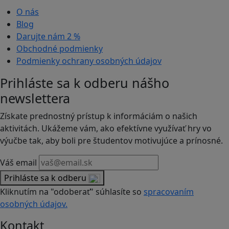
O nás
Blog
Darujte nám
2 %
Obchodné podmienky
Podmienky ochrany osobných údajov
Prihláste sa k odberu nášho
newslettera
Získate prednostný prístup k informáciám o našich
aktivitách. Ukážeme vám, ako efektívne využívať hry vo
výučbe tak, aby boli pre študentov motivujúce a prínosné.
Váš email
Prihláste sa k odberu
Kliknutím na "odoberať" súhlasíte so
spracovaním
osobných údajov.
Kontakt