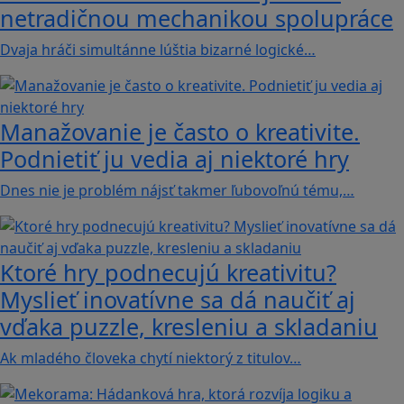
netradičnou mechanikou spolupráce
Dvaja hráči simultánne lúštia bizarné logické…
Manažovanie je často o kreativite.
Podnietiť ju vedia aj niektoré hry
Dnes nie je problém nájsť takmer ľubovoľnú tému,…
Ktoré hry podnecujú kreativitu?
Myslieť inovatívne sa dá naučiť aj
vďaka puzzle, kresleniu a skladaniu
Ak mladého človeka chytí niektorý z titulov…