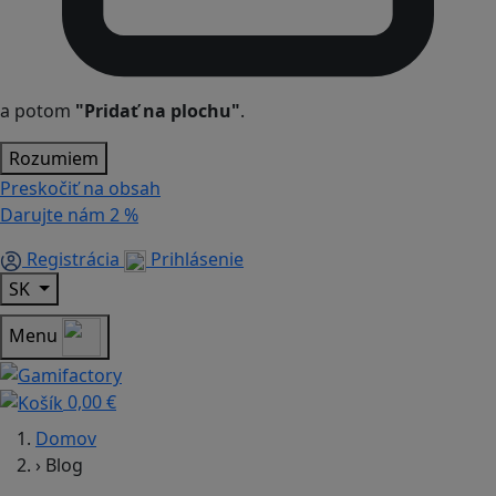
a potom
"Pridať na plochu"
.
Rozumiem
Preskočiť na obsah
Darujte nám
2 %
Registrácia
Prihlásenie
SK
Menu
0,00 €
Domov
›
Blog