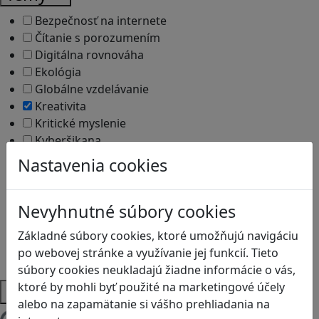
Bezpečnosť na internete
Čítanie s porozumením
Digitálna rovnováha
Ekológia
Globálne vzdelávanie
Kreativita
Kritické myslenie
Kyberšikana
Logické myslenie
Nastavenia cookies
Ľudské práva a tolerancia
Motorika a koncentrácia
Nevyhnutné súbory cookies
Programovanie/Technika
Sociálne zručnosti a kooperácia
Základné súbory cookies, ktoré umožňujú navigáciu
Strategické myslenie
po webovej stránke a využívanie jej funkcií. Tieto
Zdravie a pohyb
súbory cookies neukladajú žiadne informácie o vás,
ktoré by mohli byť použité na marketingové účely
Platformy
alebo na zapamätanie si vášho prehliadania na