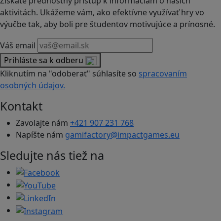
Získate prednostný prístup k informáciám o našich
aktivitách. Ukážeme vám, ako efektívne využívať hry vo
výučbe tak, aby boli pre študentov motivujúce a prínosné.
Váš email
Prihláste sa k odberu
Kliknutím na "odoberať" súhlasíte so
spracovaním
osobných údajov.
Kontakt
Zavolajte nám
+421 907 231 768
Napíšte nám
gamifactory@impactgames.eu
Sledujte nás tiež na