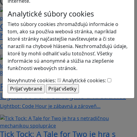
internete.
Načítam blogy
Analytické súbory cookies
Tieto súbory cookies zhromažďujú informácie o
Construct 2 umožní deťom vytvoriť
tom, ako sa používa webová stránka, napríklad
hry bez znalosti programovania
ktoré stránky najčastejšie navštevujete a či ste
Chceli by ste vaše deti oboznámiť s programovaním…
narazili na chybové hlásenia. Nezhromažďujú údaje,
ktoré by mohli odhaliť vašu totožnosť. Všetky
informácie sú anonymné a slúžia na zlepšenie
funkčnosti webových stránok.
Recenzie
Nevyhnutné cookies:
Analytické cookies:
Prvé kroky do sveta programovania:
Lightbot učí deti logike a kreativite
Lightbot: Code Hour je zábavná a zároveň…
Tick Tock: A Tale for Tw‪o je hra s