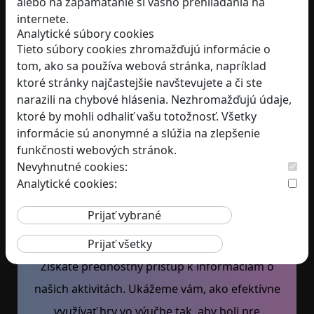
alebo na zapamätanie si vášho prehliadania na
internete.
Užitočné informácie
Analytické súbory cookies
Tieto súbory cookies zhromažďujú informácie o
tom, ako sa používa webová stránka, napríklad
O nás
ktoré stránky najčastejšie navštevujete a či ste
Blog
narazili na chybové hlásenia. Nezhromažďujú údaje,
Darujte nám
2 %
ktoré by mohli odhaliť vašu totožnosť. Všetky
informácie sú anonymné a slúžia na zlepšenie
Obchodné podmienky
funkčnosti webových stránok.
Podmienky ochrany osobných údajov
Nevyhnutné cookies:
Analytické cookies:
Prihláste sa k odberu nášho
newslettera
Získate prednostný prístup k informáciám o
našich aktivitách. Ukážeme vám, ako efektívne
využívať hry vo výučbe tak, aby boli pre