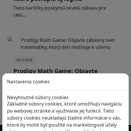
Tieto kartičky poskytnú skvelú zábavu pre
celú…
RECENZIE
Prodigy Math Game: Objavte
zábavný svet matematiky, ktorý
Nastavenia cookies
deti motivuje k učeniu
Prodigy Math Game je vzdelávacia hra, ktorá…
Nevyhnutné súbory cookies
Základné súbory cookies, ktoré umožňujú navigáciu
po webovej stránke a využívanie jej funkcií. Tieto
súbory cookies neukladajú žiadne informácie o vás,
1
ktoré by mohli byť použité na marketingové účely