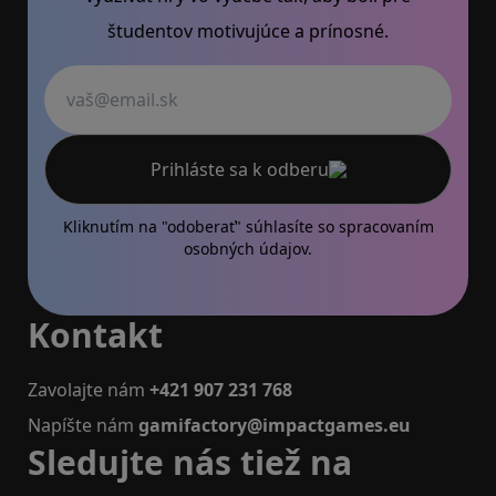
študentov motivujúce a prínosné.
Váš email
Prihláste sa k odberu
Kliknutím na "odoberať" súhlasíte so
spracovaním
osobných údajov.
Kontakt
Zavolajte nám
+421 907 231 768
Napíšte nám
gamifactory@impactgames.eu
Sledujte nás tiež na