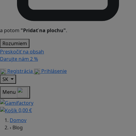
a potom
"Pridať na plochu"
.
Rozumiem
Preskočiť na obsah
Darujte nám
2 %
Registrácia
Prihlásenie
SK
Menu
0,00 €
Domov
›
Blog