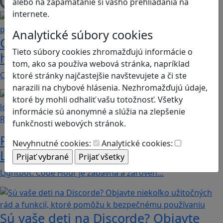
alebo na zapamätanie si vášho prehliadania na
Načítam blogy
internete.
Analytické súbory cookies
Construct 2 umožní deťom vytvoriť
Tieto súbory cookies zhromažďujú informácie o
hry bez znalosti programovania
tom, ako sa používa webová stránka, napríklad
Chceli by ste vaše deti oboznámiť s programovaním…
ktoré stránky najčastejšie navštevujete a či ste
narazili na chybové hlásenia. Nezhromažďujú údaje,
ktoré by mohli odhaliť vašu totožnosť. Všetky
informácie sú anonymné a slúžia na zlepšenie
Recenzie
funkčnosti webových stránok.
Prvé kroky do sveta programovania:
Nevyhnutné cookies:
Analytické cookies:
Lightbot učí deti logike a kreativite
Lightbot: Code Hour je zábavná a zároveň…
Sú vaše deti na Discorde? Objavte