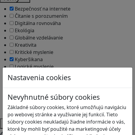
Bezpečnosť na internete
Čítanie s porozumením
Digitálna rovnováha
Ekológia
Globálne vzdelávanie
Kreativita
Kritické myslenie
Kyberšikana
Logické myslenie
Ľudské práva a tolerancia
Nastavenia cookies
Motorika a koncentrácia
Programovanie/Technika
Sociálne zručnosti a kooperácia
Nevyhnutné súbory cookies
Strategické myslenie
Základné súbory cookies, ktoré umožňujú navigáciu
Zdravie a pohyb
po webovej stránke a využívanie jej funkcií. Tieto
súbory cookies neukladajú žiadne informácie o vás,
Platformy
ktoré by mohli byť použité na marketingové účely