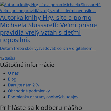
Autorka knihy Hry, síte a porno
Michaela Slussareff: Veľmi prísne
pravidlá vrelý vzťah s deťmi
neposilnia
Deťom treba skôr vysvetľovať, čo ich v digitálnom…
1
2
ďalšia
Užitočné informácie
O nás
Blog
Darujte nám
2 %
Obchodné podmienky
Podmienky ochrany osobných údajov
Prihláste sa k odberu nášho