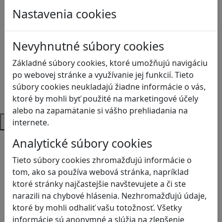
Anglický jazyk
Nastavenia cookies
Biológia
Dejepis
Environmentálna výchova
Nevyhnutné súbory cookies
Etická výchova
Základné súbory cookies, ktoré umožňujú navigáciu
Geografia
po webovej stránke a využívanie jej funkcií. Tieto
Matematika
súbory cookies neukladajú žiadne informácie o vás,
Občianska náuka
ktoré by mohli byť použité na marketingové účely
Vlastiveda
alebo na zapamätanie si vášho prehliadania na
Témy
internete.
Bezpečnosť na internete
Analytické súbory cookies
Čítanie s porozumením
Tieto súbory cookies zhromažďujú informácie o
Digitálna rovnováha
tom, ako sa používa webová stránka, napríklad
Ekológia
ktoré stránky najčastejšie navštevujete a či ste
Globálne vzdelávanie
narazili na chybové hlásenia. Nezhromažďujú údaje,
Kreativita
ktoré by mohli odhaliť vašu totožnosť. Všetky
Kritické myslenie
informácie sú anonymné a slúžia na zlepšenie