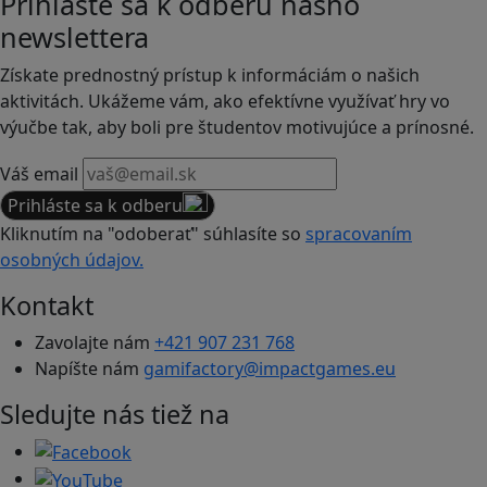
Prihláste sa k odberu nášho
newslettera
Získate prednostný prístup k informáciám o našich
aktivitách. Ukážeme vám, ako efektívne využívať hry vo
výučbe tak, aby boli pre študentov motivujúce a prínosné.
Váš email
Prihláste sa k odberu
Kliknutím na "odoberať" súhlasíte so
spracovaním
osobných údajov.
Kontakt
Zavolajte nám
+421 907 231 768
Napíšte nám
gamifactory@impactgames.eu
Sledujte nás tiež na