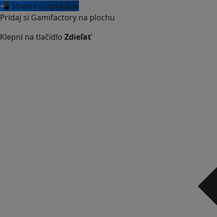
📲 Stiahni si aplikáciu
Pridaj si Gamifactory na plochu
Klepni na tlačidlo
Zdieľať