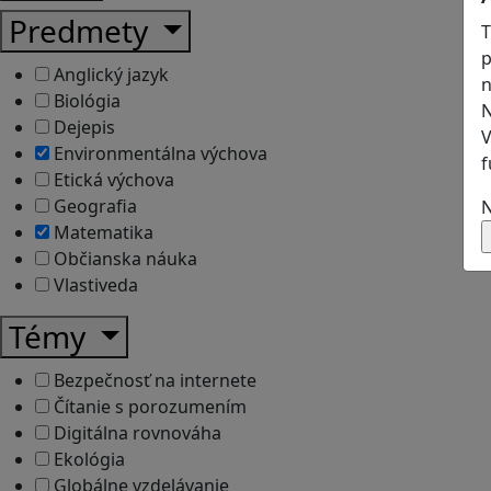
Predmety
T
p
Anglický jazyk
n
Biológia
N
Dejepis
V
Environmentálna výchova
f
Etická výchova
Geografia
N
Matematika
Občianska náuka
Vlastiveda
Témy
Bezpečnosť na internete
Čítanie s porozumením
Digitálna rovnováha
Ekológia
Globálne vzdelávanie