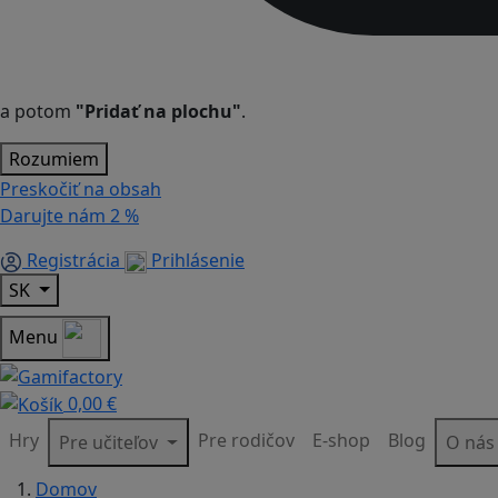
a potom
"Pridať na plochu"
.
Rozumiem
Preskočiť na obsah
Darujte nám
2 %
Registrácia
Prihlásenie
SK
Menu
0,00 €
Hry
Pre rodičov
E-shop
Blog
Pre učiteľov
O ná
Domov