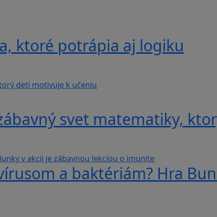
, ktoré potrápia aj logiku
ábavný svet matematiky, ktorý
 vírusom a baktériám? Hra Bunk