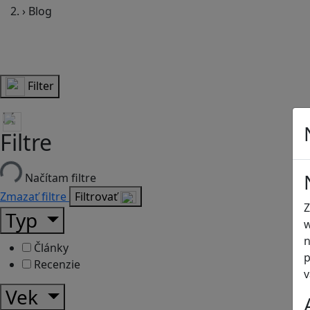
›
Blog
Filter
Filtre
Načítam filtre
Zmazať filtre
Filtrovať
Z
Typ
w
n
Články
p
Recenzie
v
Vek