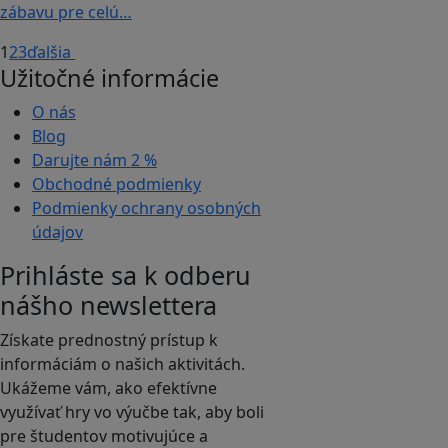
zábavu pre celú…
1
2
3
ďalšia
Užitočné informácie
O nás
Blog
Darujte nám
2 %
Obchodné podmienky
Podmienky ochrany osobných
údajov
Prihláste sa k odberu
nášho newslettera
Získate prednostný prístup k
informáciám o našich aktivitách.
Ukážeme vám, ako efektívne
využívať hry vo výučbe tak, aby boli
pre študentov motivujúce a