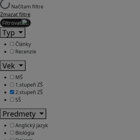
Načítam filtre
Zmazať filtre
Filtrovať
Typ
Články
Recenzie
Vek
MŠ
1.stupeň ZŠ
2.stupeň ZŠ
SŠ
Predmety
Anglický jazyk
Biológia