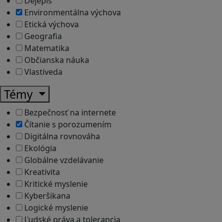
Dejepis
Environmentálna výchova
Etická výchova
Geografia
Matematika
Občianska náuka
Vlastiveda
Témy
Bezpečnosť na internete
Čítanie s porozumením
Digitálna rovnováha
Ekológia
Globálne vzdelávanie
Kreativita
Kritické myslenie
Kyberšikana
Logické myslenie
Ľudské práva a tolerancia