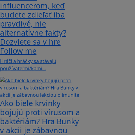
influencerom, keď
budete zdieľať iba
pravdivé, nie
alternatívne fakty?
Dozviete sa v hre
Follow me
Hráči a hráčky sa stávajú
používateľmi/kami…
Ako biele krvinky
bojujú proti vírusom a
baktériám? Hra Bunky
v akcii je zábavnou