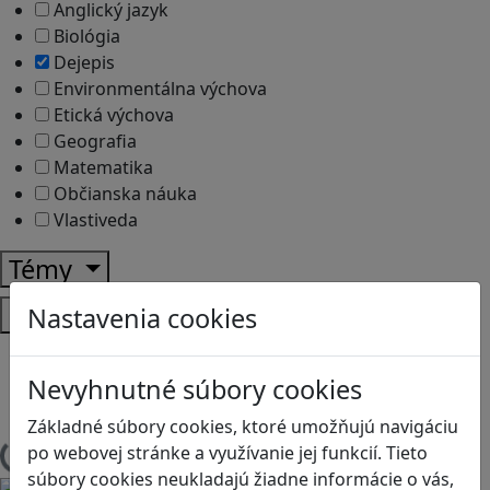
Anglický jazyk
Biológia
Dejepis
Environmentálna výchova
Etická výchova
Geografia
Matematika
Občianska náuka
Vlastiveda
Témy
Platformy
Nastavenia cookies
Android
Herná konzola
Nevyhnutné súbory cookies
Stolové, kartové
Základné súbory cookies, ktoré umožňujú navigáciu
po webovej stránke a využívanie jej funkcií. Tieto
Načítam blogy
súbory cookies neukladajú žiadne informácie o vás,