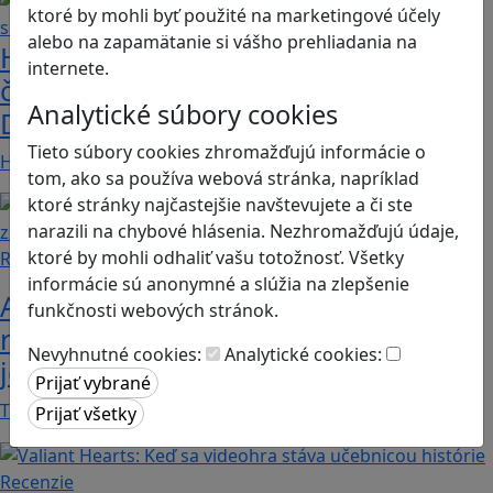
ktoré by mohli byť použité na marketingové účely
alebo na zapamätanie si vášho prehliadania na
Heritage Quest AR: Vráťte sa do
internete.
časov, keď Rímska ríša siahala až po
Analytické súbory cookies
Dunaj
Tieto súbory cookies zhromažďujú informácie o
Heritage Quest AR je mobilná hra, ktorá ponúka…
tom, ako sa používa webová stránka, napríklad
ktoré stránky najčastejšie navštevujete a či ste
narazili na chybové hlásenia. Nezhromažďujú údaje,
ktoré by mohli odhaliť vašu totožnosť. Všetky
Recenzie
informácie sú anonymné a slúžia na zlepšenie
Ako ovplyvnil komunistický režim
funkčnosti webových stránok.
rodinné vzťahy? To zistíte v hre „Kto
Nevyhnutné cookies:
Analytické cookies:
je Helena?“.
Teta Helena je v rodine jedno veľké tabu a len…
Recenzie