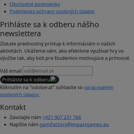
Obchodné podmienky
Podmienky ochrany osobných údajov
Prihláste sa k odberu nášho
newslettera
Získate prednostný prístup k informáciám o našich
aktivitách. Ukážeme vám, ako efektívne využívať hry vo
výučbe tak, aby boli pre študentov motivujúce a prínosné.
Váš email
Prihláste sa k odberu
Kliknutím na "odoberať" súhlasíte so
spracovaním
osobných údajov.
Kontakt
Zavolajte nám
+421 907 231 768
Napíšte nám
gamifactory@impactgames.eu