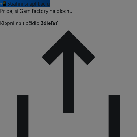
📲 Stiahni si aplikáciu
Pridaj si Gamifactory na plochu
Klepni na tlačidlo
Zdieľať