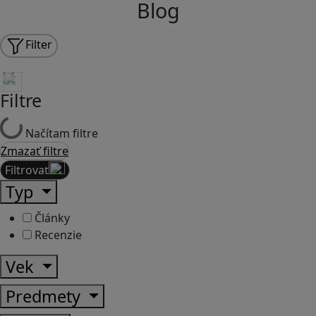
Blog
Filter
Filtre
Načítam filtre
Zmazať filtre
Filtrovať
Typ
Články
Recenzie
Vek
Predmety