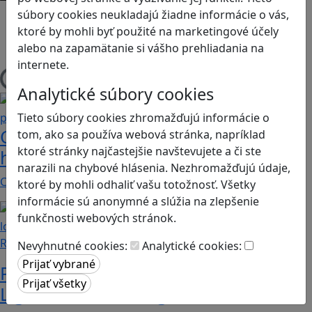
súbory cookies neukladajú žiadne informácie o vás,
Android
ktoré by mohli byť použité na marketingové účely
Herná konzola
alebo na zapamätanie si vášho prehliadania na
Stolové, kartové
internete.
Načítam blogy
Analytické súbory cookies
Tieto súbory cookies zhromažďujú informácie o
Construct 2 umožní deťom vytvoriť
tom, ako sa používa webová stránka, napríklad
ktoré stránky najčastejšie navštevujete a či ste
hry bez znalosti programovania
narazili na chybové hlásenia. Nezhromažďujú údaje,
Chceli by ste vaše deti oboznámiť s programovaním…
ktoré by mohli odhaliť vašu totožnosť. Všetky
informácie sú anonymné a slúžia na zlepšenie
funkčnosti webových stránok.
Recenzie
Nevyhnutné cookies:
Analytické cookies:
Prvé kroky do sveta programovania:
Lightbot učí deti logike a kreativite