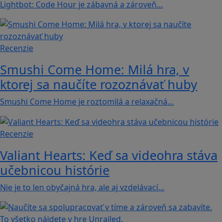
Lightbot: Code Hour je zábavná a zároveň…
Recenzie
Smushi Come Home: Milá hra, v
ktorej sa naučíte rozoznávať huby
Smushi Come Home je roztomilá a relaxačná…
Recenzie
Valiant Hearts: Keď sa videohra stáva
učebnicou histórie
Nie je to len obyčajná hra, ale aj vzdelávací…