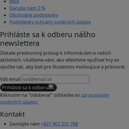
Blog
Darujte nám
2 %
Obchodné podmienky
Podmienky ochrany osobných údajov
Prihláste sa k odberu nášho
newslettera
Získate prednostný prístup k informáciám o našich
aktivitách. Ukážeme vám, ako efektívne využívať hry vo
výučbe tak, aby boli pre študentov motivujúce a prínosné.
Váš email
Prihláste sa k odberu
Kliknutím na "odoberať" súhlasíte so
spracovaním
osobných údajov.
Kontakt
Zavolajte nám
+421 907 231 768