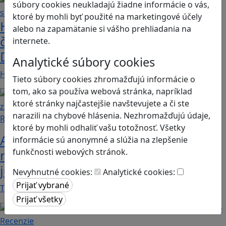
súbory cookies neukladajú žiadne informácie o vás,
ktoré by mohli byť použité na marketingové účely
Heritage Quest AR: Vráťte sa do
alebo na zapamätanie si vášho prehliadania na
časov, keď Rímska ríša siahala až po
internete.
Dunaj
Analytické súbory cookies
Heritage Quest AR je mobilná hra, ktorá ponúka…
Tieto súbory cookies zhromažďujú informácie o
tom, ako sa používa webová stránka, napríklad
ktoré stránky najčastejšie navštevujete a či ste
narazili na chybové hlásenia. Nezhromažďujú údaje,
Recenzie
ktoré by mohli odhaliť vašu totožnosť. Všetky
Ako ovplyvnil komunistický režim
informácie sú anonymné a slúžia na zlepšenie
funkčnosti webových stránok.
rodinné vzťahy? To zistíte v hre „Kto
je Helena?“.
Nevyhnutné cookies:
Analytické cookies:
Teta Helena je v rodine jedno veľké tabu a len…
Recenzie