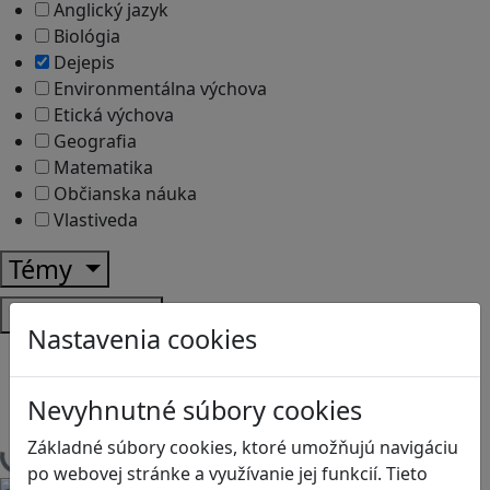
Anglický jazyk
Biológia
Dejepis
Environmentálna výchova
Etická výchova
Geografia
Matematika
Občianska náuka
Vlastiveda
Témy
Platformy
Nastavenia cookies
Android
Herná konzola
Nevyhnutné súbory cookies
Stolové, kartové
Základné súbory cookies, ktoré umožňujú navigáciu
Načítam blogy
po webovej stránke a využívanie jej funkcií. Tieto