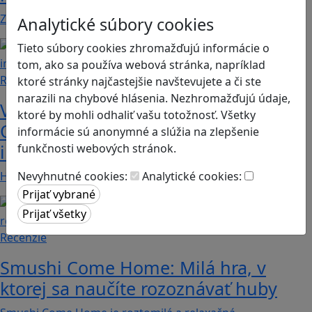
Značku Mimi a Líza by sme mohli označiť priam za…
Analytické súbory cookies
Tieto súbory cookies zhromažďujú informácie o
tom, ako sa používa webová stránka, napríklad
Recenzie
ktoré stránky najčastejšie navštevujete a či ste
narazili na chybové hlásenia. Nezhromažďujú údaje,
Vzdelávacie dobrodružstvo:
ktoré by mohli odhaliť vašu totožnosť. Všetky
Objavujte svet zvierat cez
informácie sú anonymné a slúžia na zlepšenie
interaktívnu hru Jak zvířata fungují?
funkčnosti webových stránok.
Hra „Jak zvířata fungují“ otvára deťom…
Nevyhnutné cookies:
Analytické cookies:
Recenzie
Smushi Come Home: Milá hra, v
ktorej sa naučíte rozoznávať huby