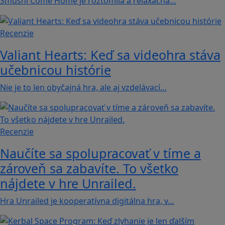
Smushi Come Home je roztomilá a relaxačná…
Recenzie
Valiant Hearts: Keď sa videohra stáva
učebnicou histórie
Nie je to len obyčajná hra, ale aj vzdelávací…
Recenzie
Naučíte sa spolupracovať v tíme a
zároveň sa zabavíte. To všetko
nájdete v hre Unrailed.
Hra Unrailed je kooperatívna digitálna hra, v…