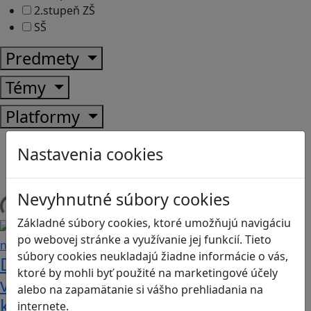
2.stupeň ZŠ
SŠ
Predmety
Témy
Platformy
Android
Nastavenia cookies
Herná konzola
Stolové, kartové
Nevyhnutné súbory cookies
Načítam blogy
Základné súbory cookies, ktoré umožňujú navigáciu
po webovej stránke a využívanie jej funkcií. Tieto
súbory cookies neukladajú žiadne informácie o vás,
Dobrodružstvá Mimi a Lízy vo
ktoré by mohli byť použité na marketingové účely
videohre? Dvojica neoddeliteľných
alebo na zapamätanie si vášho prehliadania na
kamarátok už aj ako herné postavy
internete.