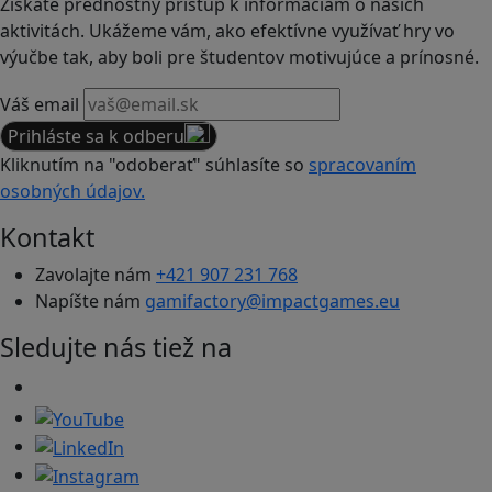
Získate prednostný prístup k informáciám o našich
aktivitách. Ukážeme vám, ako efektívne využívať hry vo
výučbe tak, aby boli pre študentov motivujúce a prínosné.
Váš email
Prihláste sa k odberu
Kliknutím na "odoberať" súhlasíte so
spracovaním
osobných údajov.
Kontakt
Zavolajte nám
+421 907 231 768
Napíšte nám
gamifactory@impactgames.eu
Sledujte nás tiež na