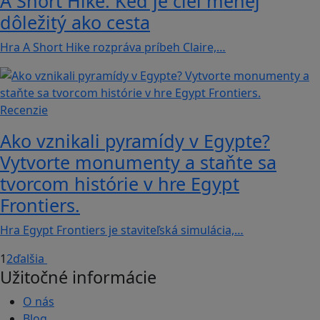
A Short Hike: Keď je cieľ menej
dôležitý ako cesta
Hra A Short Hike rozpráva príbeh Claire,…
Recenzie
Ako vznikali pyramídy v Egypte?
Vytvorte monumenty a staňte sa
tvorcom histórie v hre Egypt
Frontiers.
Hra Egypt Frontiers je staviteľská simulácia,…
1
2
ďalšia
Užitočné informácie
O nás
Blog