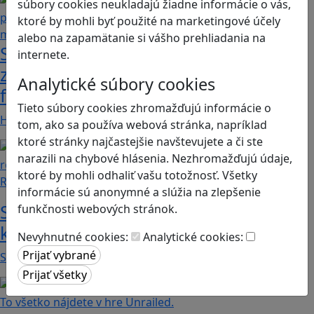
súbory cookies neukladajú žiadne informácie o vás,
ktoré by mohli byť použité na marketingové účely
alebo na zapamätanie si vášho prehliadania na
Stanete sa influencerom, keď budete
internete.
zdieľať iba pravdivé, nie alternatívne
Analytické súbory cookies
fakty? Dozviete sa v hre Follow me
Tieto súbory cookies zhromažďujú informácie o
Hráči a hráčky sa stávajú používateľmi/kami…
tom, ako sa používa webová stránka, napríklad
ktoré stránky najčastejšie navštevujete a či ste
narazili na chybové hlásenia. Nezhromažďujú údaje,
ktoré by mohli odhaliť vašu totožnosť. Všetky
Recenzie
informácie sú anonymné a slúžia na zlepšenie
Smushi Come Home: Milá hra, v
funkčnosti webových stránok.
ktorej sa naučíte rozoznávať huby
Nevyhnutné cookies:
Analytické cookies:
Smushi Come Home je roztomilá a relaxačná…