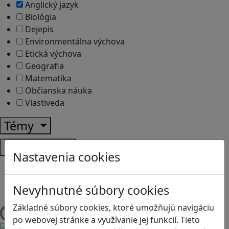
Anglický jazyk
Biológia
Dejepis
Environmentálna výchova
Etická výchova
Geografia
Matematika
Občianska náuka
Vlastiveda
Témy
Platformy
Nastavenia cookies
Android
Herná konzola
Nevyhnutné súbory cookies
Stolové, kartové
Základné súbory cookies, ktoré umožňujú navigáciu
Načítam blogy
po webovej stránke a využívanie jej funkcií. Tieto