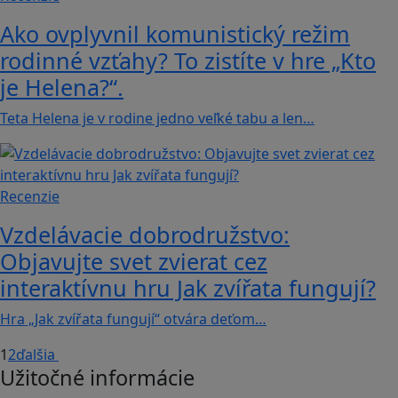
Ako ovplyvnil komunistický režim
rodinné vzťahy? To zistíte v hre „Kto
je Helena?“.
Teta Helena je v rodine jedno veľké tabu a len…
Recenzie
Vzdelávacie dobrodružstvo:
Objavujte svet zvierat cez
interaktívnu hru Jak zvířata fungují?
Hra „Jak zvířata fungují“ otvára deťom…
1
2
ďalšia
Užitočné informácie