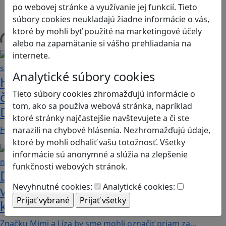
Herná konzola
po webovej stránke a využívanie jej funkcií. Tieto
Stolové, kartové
súbory cookies neukladajú žiadne informácie o vás,
ktoré by mohli byť použité na marketingové účely
alebo na zapamätanie si vášho prehliadania na
Načítam blogy
internete.
Analytické súbory cookies
Heritage Quest AR: Vráťte sa do
Tieto súbory cookies zhromažďujú informácie o
časov, keď Rímska ríša siahala až po
tom, ako sa používa webová stránka, napríklad
Dunaj
ktoré stránky najčastejšie navštevujete a či ste
Heritage Quest AR je mobilná hra, ktorá ponúka…
narazili na chybové hlásenia. Nezhromažďujú údaje,
ktoré by mohli odhaliť vašu totožnosť. Všetky
informácie sú anonymné a slúžia na zlepšenie
funkčnosti webových stránok.
Dobrodružstvá Mimi a Lízy vo
Nevyhnutné cookies:
Analytické cookies:
videohre? Dvojica neoddeliteľných
kamarátok už aj ako herné postavy
Značku Mimi a Líza by sme mohli označiť priam za…