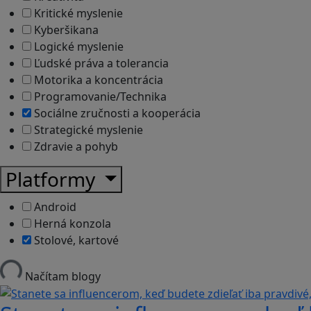
Kritické myslenie
Kyberšikana
Logické myslenie
Ľudské práva a tolerancia
Motorika a koncentrácia
Programovanie/Technika
Sociálne zručnosti a kooperácia
Strategické myslenie
Zdravie a pohyb
Platformy
Android
Herná konzola
Stolové, kartové
Načítam blogy