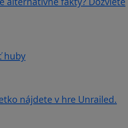
e alternatívne fakty? Dozviete
ť huby
etko nájdete v hre Unrailed.