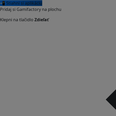
📲 Stiahni si aplikáciu
Pridaj si Gamifactory na plochu
Klepni na tlačidlo
Zdieľať