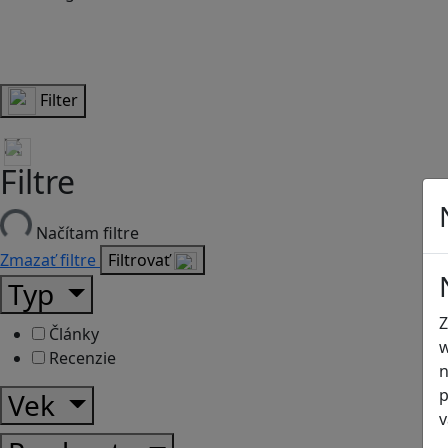
Filter
Filtre
Načítam filtre
Zmazať filtre
Filtrovať
Typ
Z
Články
w
Recenzie
n
p
Vek
v