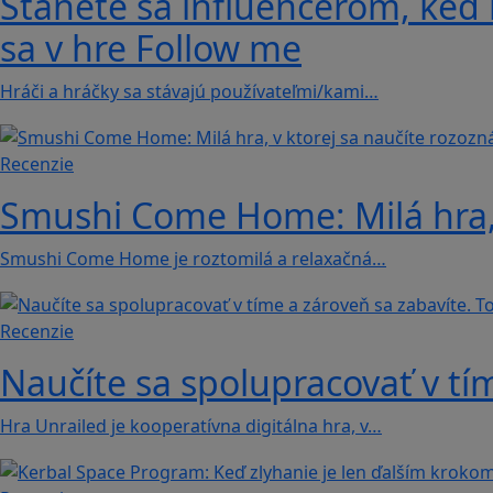
Stanete sa influencerom, keď b
sa v hre Follow me
Hráči a hráčky sa stávajú používateľmi/kami…
Recenzie
Smushi Come Home: Milá hra, 
Smushi Come Home je roztomilá a relaxačná…
Recenzie
Naučíte sa spolupracovať v tím
Hra Unrailed je kooperatívna digitálna hra, v…