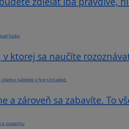
udete zdieľať iba pravdivé, ni
v ktorej sa naučíte rozoznáva
e a zároveň sa zabavíte. To vš