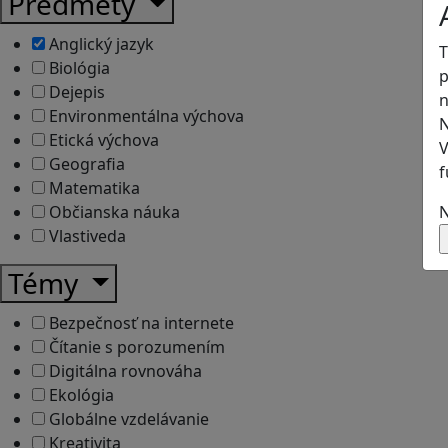
Predmety
Anglický jazyk
T
Biológia
p
Dejepis
n
Environmentálna výchova
N
Etická výchova
V
Geografia
f
Matematika
N
Občianska náuka
Vlastiveda
Témy
Bezpečnosť na internete
Čítanie s porozumením
Digitálna rovnováha
Ekológia
Globálne vzdelávanie
Kreativita