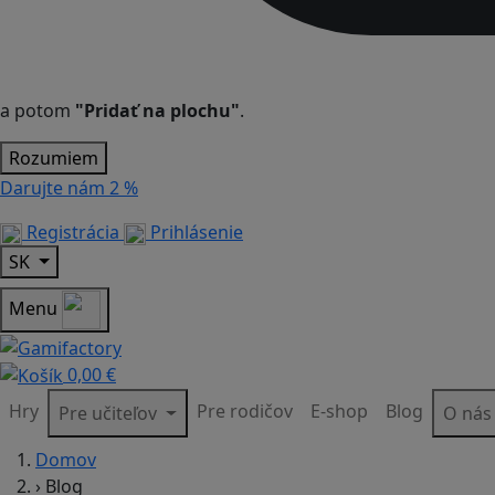
a potom
"Pridať na plochu"
.
Rozumiem
Darujte nám
2 %
Registrácia
Prihlásenie
SK
Menu
0,00 €
Hry
Pre rodičov
E-shop
Blog
Pre učiteľov
O ná
Domov
›
Blog