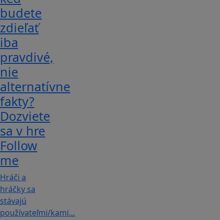
budete
zdieľať
iba
pravdivé,
nie
alternatívne
fakty?
Dozviete
sa v hre
Follow
me
Hráči a
hráčky sa
stávajú
používateľmi/kami…