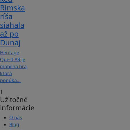
Rímska
ríša
siahala
až po
Dunaj
Heritage
Quest AR je
mobilná hra,
ktorá
ponúka…
1
Užitočné
informácie
O nás
Blog