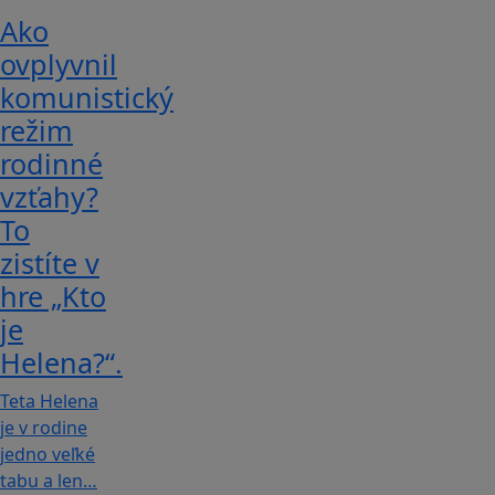
Ako
ovplyvnil
komunistický
režim
rodinné
vzťahy?
To
zistíte v
hre „Kto
je
Helena?“.
Teta Helena
je v rodine
jedno veľké
tabu a len…