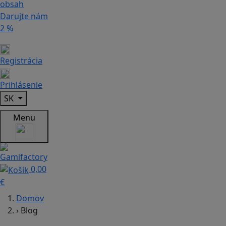
obsah
Darujte nám
2 %
Registrácia
Prihlásenie
SK
Menu
0,00
€
Domov
›
Blog