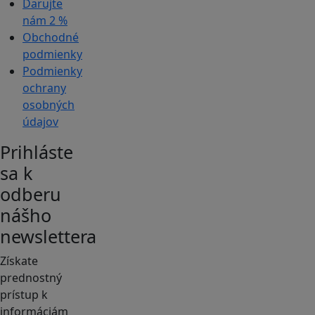
Darujte
nám
2 %
Obchodné
podmienky
Podmienky
ochrany
osobných
údajov
Prihláste
sa k
odberu
nášho
newslettera
Získate
prednostný
prístup k
informáciám