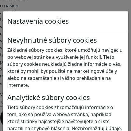
o našich
aktivitách.
Ukážeme
Nastavenia cookies
vám, ako
efektívne
Nevyhnutné súbory cookies
využívať hry
vo výučbe
Základné súbory cookies, ktoré umožňujú navigáciu
tak, aby boli
po webovej stránke a využívanie jej funkcií. Tieto
pre
súbory cookies neukladajú žiadne informácie o vás,
študentov
ktoré by mohli byť použité na marketingové účely
motivujúce
alebo na zapamätanie si vášho prehliadania na
a prínosné.
internete.
Váš email
Analytické súbory cookies
Tieto súbory cookies zhromažďujú informácie o
Prihláste
tom, ako sa používa webová stránka, napríklad
sa k
ktoré stránky najčastejšie navštevujete a či ste
odberu
narazili na chybové hlásenia. Nezhromažďujú údaje,