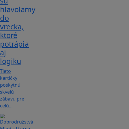
sú
hlavolamy
do
vrecka,
ktoré
potrápia
aj
logiku
Tieto
kartičky
poskytnú
skvelú
zábavu pre
celú…