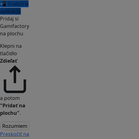
📲 Stiahni si
aplikáciu
Pridaj si
Gamifactory
na plochu
Klepni na
tlačidlo
Zdieľať
a potom
"Pridať na
plochu"
.
Rozumiem
Preskočiť na