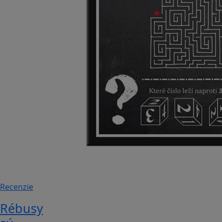
Recenzie
Rébusy