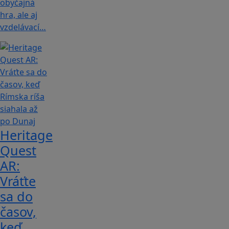
obyčajná
hra, ale aj
vzdelávací…
Heritage
Quest
AR:
Vráťte
sa do
časov,
keď