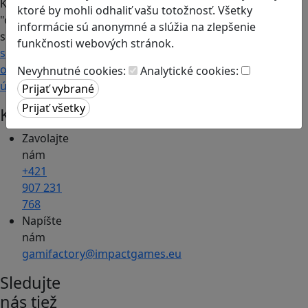
Kliknutím na
ktoré by mohli odhaliť vašu totožnosť. Všetky
"odoberať"
informácie sú anonymné a slúžia na zlepšenie
súhlasíte so
funkčnosti webových stránok.
spracovaním
osobných
Nevyhnutné cookies:
Analytické cookies:
údajov.
Kontakt
Zavolajte
nám
+421
907 231
768
Napíšte
nám
gamifactory@impactgames.eu
Sledujte
nás tiež