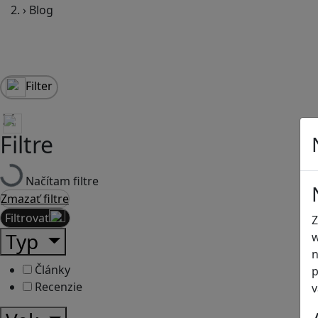
›
Blog
Filter
Filtre
Načítam filtre
Zmazať filtre
Filtrovať
Z
Typ
w
n
Články
p
Recenzie
v