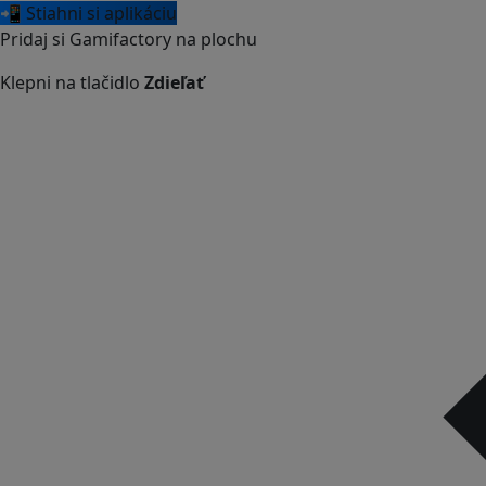
📲 Stiahni si aplikáciu
Pridaj si Gamifactory na plochu
Klepni na tlačidlo
Zdieľať