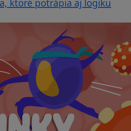
, ktoré potrápia aj logiku