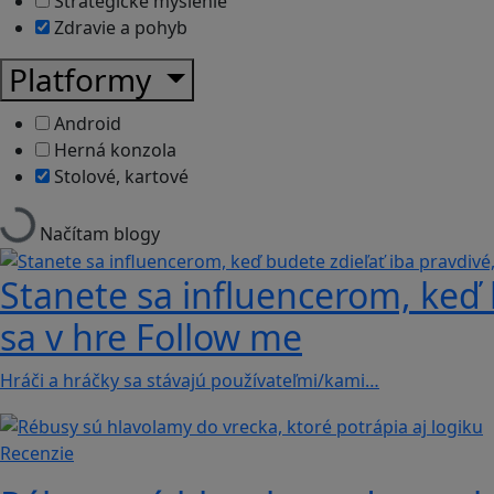
Strategické myslenie
Zdravie a pohyb
Platformy
Android
Herná konzola
Stolové, kartové
Načítam blogy
Stanete sa influencerom, keď b
sa v hre Follow me
Hráči a hráčky sa stávajú používateľmi/kami…
Recenzie