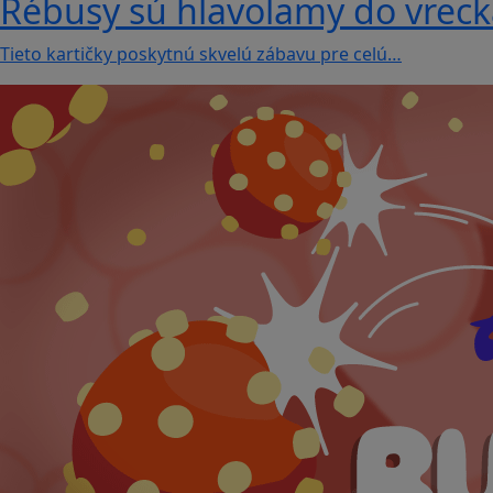
Rébusy sú hlavolamy do vrecka
Tieto kartičky poskytnú skvelú zábavu pre celú…