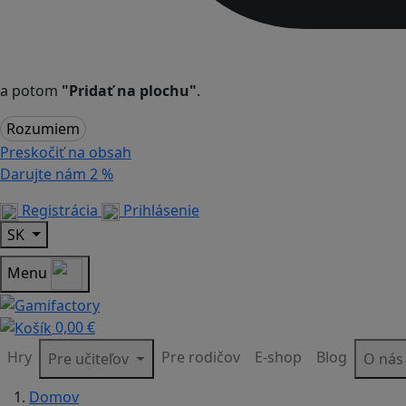
a potom
"Pridať na plochu"
.
Rozumiem
Preskočiť na obsah
Darujte nám
2 %
Registrácia
Prihlásenie
SK
Menu
0,00 €
Hry
Pre rodičov
E-shop
Blog
Pre učiteľov
O ná
Domov