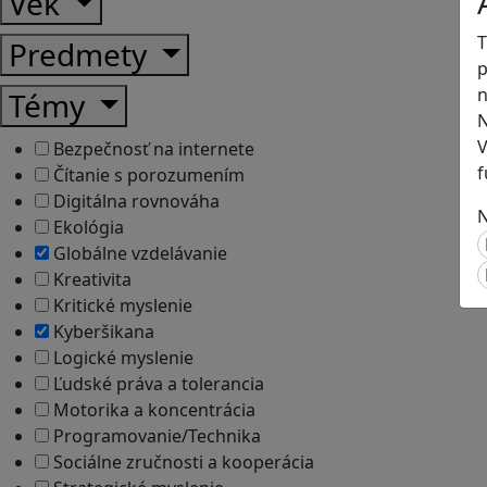
Vek
T
Predmety
p
n
Témy
N
V
Bezpečnosť na internete
f
Čítanie s porozumením
Digitálna rovnováha
N
Ekológia
Globálne vzdelávanie
Kreativita
Kritické myslenie
Kyberšikana
Logické myslenie
Ľudské práva a tolerancia
Motorika a koncentrácia
Programovanie/Technika
Sociálne zručnosti a kooperácia