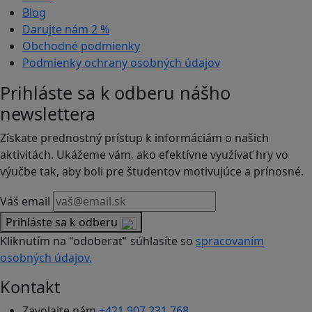
Blog
Darujte nám
2 %
Obchodné podmienky
Podmienky ochrany osobných údajov
Prihláste sa k odberu nášho
newslettera
Získate prednostný prístup k informáciám o našich
aktivitách. Ukážeme vám, ako efektívne využívať hry vo
výučbe tak, aby boli pre študentov motivujúce a prínosné.
Váš email
Prihláste sa k odberu
Kliknutím na "odoberať" súhlasíte so
spracovaním
osobných údajov.
Kontakt
Zavolajte nám
+421 907 231 768