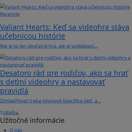
Recenzie
Valiant Hearts: Keď sa videohra stáva
učebnicou histórie
Nie je to len obyčajná hra, ale aj vzdelávací…
Desatoro rád pre rodičov, ako sa hrať
s deťmi videohry a nastavovať
pravidlá
Zohľadňovať treba vývinové špecifiká detí, a…
1
2
ďalšia
Užitočné informácie
O nás