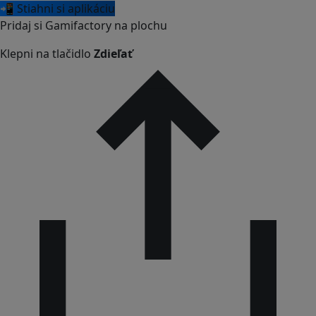
📲 Stiahni si aplikáciu
Pridaj si Gamifactory na plochu
Klepni na tlačidlo
Zdieľať