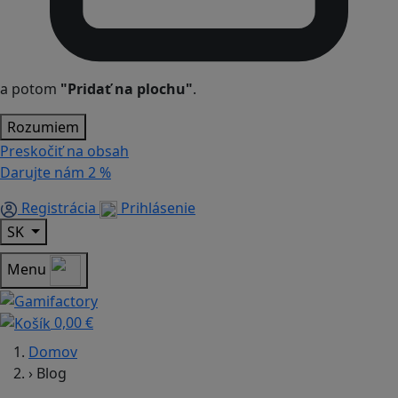
a potom
"Pridať na plochu"
.
Rozumiem
Preskočiť na obsah
Darujte nám
2 %
Registrácia
Prihlásenie
SK
Menu
0,00 €
Domov
›
Blog