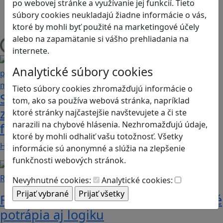
po webovej stránke a využívanie jej funkcií. Tieto
Herná konzola
súbory cookies neukladajú žiadne informácie o vás,
Stolové, kartové
ktoré by mohli byť použité na marketingové účely
alebo na zapamätanie si vášho prehliadania na
Načítam blogy
internete.
Analytické súbory cookies
Tieto súbory cookies zhromažďujú informácie o
Stanete sa influencerom, keď budete
tom, ako sa používa webová stránka, napríklad
zdieľať iba pravdivé, nie alternatívne
ktoré stránky najčastejšie navštevujete a či ste
narazili na chybové hlásenia. Nezhromažďujú údaje,
fakty? Dozviete sa v hre Follow me
ktoré by mohli odhaliť vašu totožnosť. Všetky
Hráči a hráčky sa stávajú používateľmi/kami…
informácie sú anonymné a slúžia na zlepšenie
funkčnosti webových stránok.
Recenzie
Nevyhnutné cookies:
Analytické cookies:
Rébusy sú hlavolamy do vrecka, ktoré
potrápia aj logiku