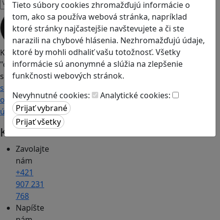
Tieto súbory cookies zhromažďujú informácie o
Prihláste
tom, ako sa používa webová stránka, napríklad
sa k
ktoré stránky najčastejšie navštevujete a či ste
odberu
narazili na chybové hlásenia. Nezhromažďujú údaje,
ktoré by mohli odhaliť vašu totožnosť. Všetky
Kliknutím na
informácie sú anonymné a slúžia na zlepšenie
"odoberať"
funkčnosti webových stránok.
súhlasíte so
spracovaním
Nevyhnutné cookies:
Analytické cookies:
osobných
údajov.
Kontakt
Zavolajte
nám
+421
907 231
768
Napíšte
nám