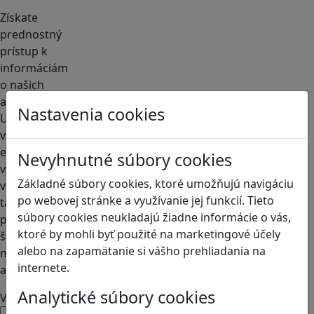
Získate
prednostný
prístup k
informáciám
o našich
aktivitách.
Nastavenia cookies
Ukážeme
vám, ako
efektívne
Nevyhnutné súbory cookies
využívať hry
Základné súbory cookies, ktoré umožňujú navigáciu
vo výučbe
po webovej stránke a využívanie jej funkcií. Tieto
tak, aby boli
súbory cookies neukladajú žiadne informácie o vás,
pre
ktoré by mohli byť použité na marketingové účely
študentov
alebo na zapamätanie si vášho prehliadania na
motivujúce
internete.
a prínosné.
Analytické súbory cookies
Váš email