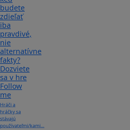
budete
zdieľať
iba
pravdivé,
nie
alternatívne
fakty?
Dozviete
sa v hre
Follow
me
Hráči a
hráčky sa
stávajú
používateľmi/kami…