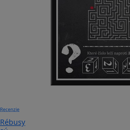
Recenzie
Rébusy