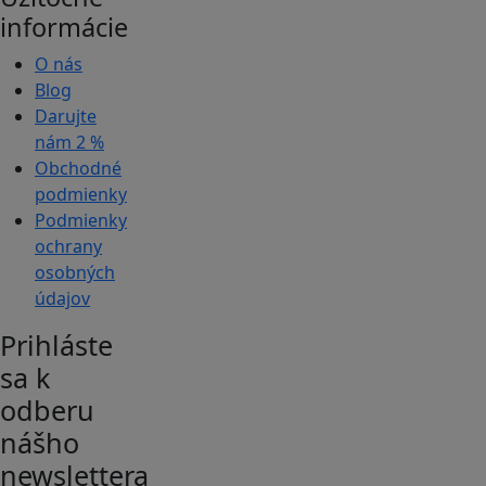
informácie
O nás
Blog
Darujte
nám
2 %
Obchodné
podmienky
Podmienky
ochrany
osobných
údajov
Prihláste
sa k
odberu
nášho
newslettera