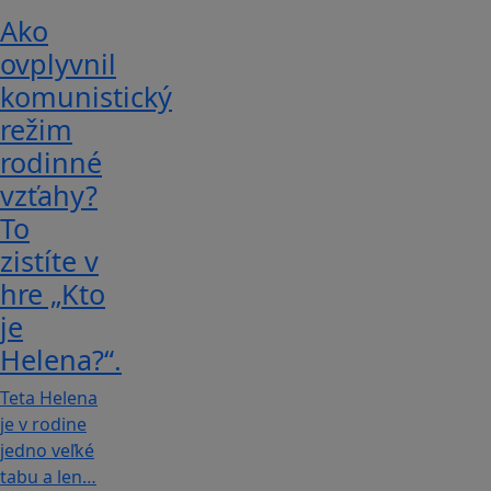
Ako
ovplyvnil
komunistický
režim
rodinné
vzťahy?
To
zistíte v
hre „Kto
je
Helena?“.
Teta Helena
je v rodine
jedno veľké
tabu a len…