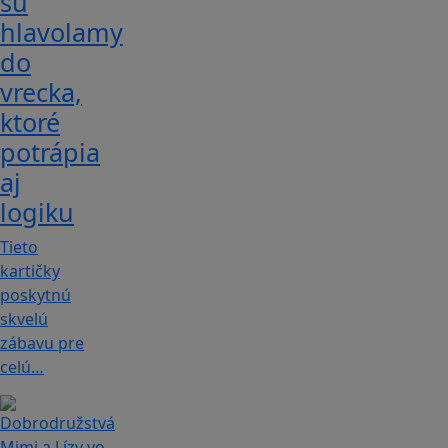
sú
hlavolamy
do
vrecka,
ktoré
potrápia
aj
logiku
Tieto
kartičky
poskytnú
skvelú
zábavu pre
celú…