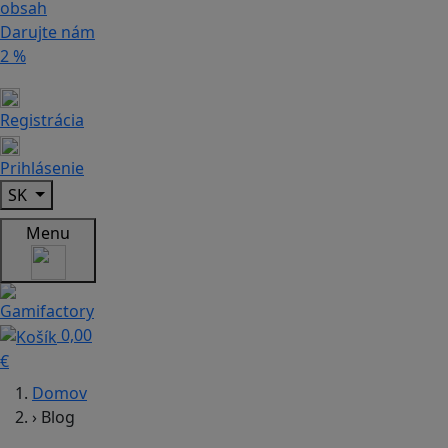
obsah
Darujte nám
2 %
Registrácia
Prihlásenie
SK
Menu
0,00
€
Domov
›
Blog