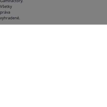
Gamifactory.
Všetky
práva
vyhradené.