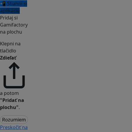
📲 Stiahni si
aplikáciu
Pridaj si
Gamifactory
na plochu
Klepni na
tlačidlo
Zdieľať
a potom
"Pridať na
plochu"
.
Rozumiem
Preskočiť na