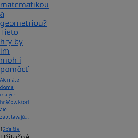
matematikou
a
geometriou?
Tieto
hry by
im
mohli
pomôcť
Ak máte
doma
malých
hráčov, ktorí
ale
zaostávajú…
1
2
ďalšia
Užitočné