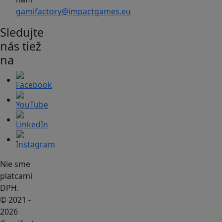
gamifactory@impactgames.eu
Sledujte
nás tiež
na
Nie sme
platcami
DPH.
© 2021 -
2026