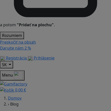
a potom
"Pridať na plochu"
.
Rozumiem
Preskočiť na obsah
Darujte nám
2 %
Registrácia
Prihlásenie
SK
Menu
0,00 €
Domov
›
Blog