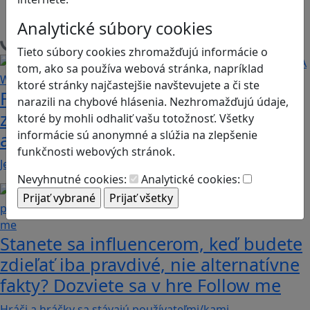
Stolové, kartové
Analytické súbory cookies
Načítam blogy
Tieto súbory cookies zhromažďujú informácie o
tom, ako sa používa webová stránka, napríklad
ktoré stránky najčastejšie navštevujete a či ste
Fotografujte zvieratká, aby ste
narazili na chybové hlásenia. Nezhromažďujú údaje,
zachránili ostrov v Alba: A Wildlife
ktoré by mohli odhaliť vašu totožnosť. Všetky
informácie sú anonymné a slúžia na zlepšenie
adventure
funkčnosti webových stránok.
Jednoduchá hra, vhodná pre kohokoľvek z rodiny,…
Nevyhnutné cookies:
Analytické cookies:
Stanete sa influencerom, keď budete
zdieľať iba pravdivé, nie alternatívne
fakty? Dozviete sa v hre Follow me
Hráči a hráčky sa stávajú používateľmi/kami…