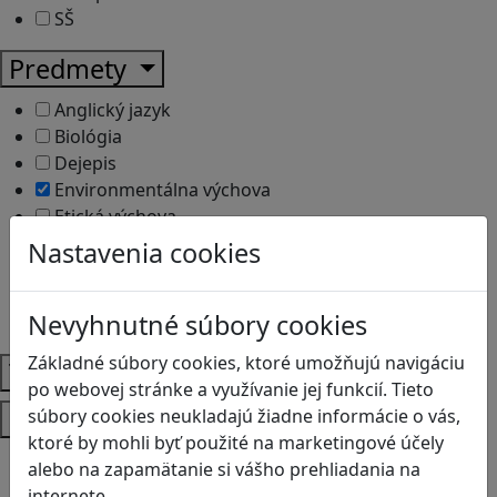
SŠ
Predmety
Anglický jazyk
Biológia
Dejepis
Environmentálna výchova
Etická výchova
Geografia
Nastavenia cookies
Matematika
Občianska náuka
Nevyhnutné súbory cookies
Vlastiveda
Základné súbory cookies, ktoré umožňujú navigáciu
Témy
po webovej stránke a využívanie jej funkcií. Tieto
Platformy
súbory cookies neukladajú žiadne informácie o vás,
ktoré by mohli byť použité na marketingové účely
Android
alebo na zapamätanie si vášho prehliadania na
Herná konzola
internete.