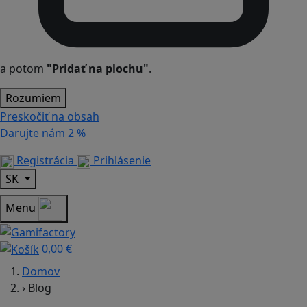
a potom
"Pridať na plochu"
.
Rozumiem
Preskočiť na obsah
Darujte nám
2 %
Registrácia
Prihlásenie
SK
Menu
0,00 €
Domov
›
Blog