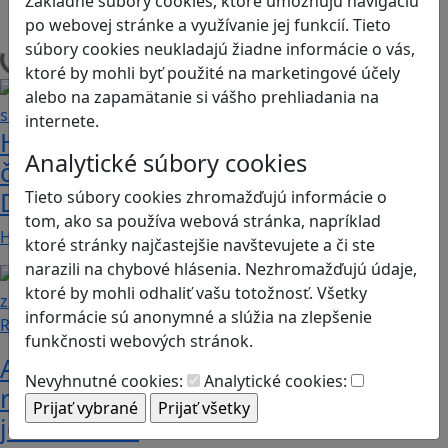
Základné súbory cookies, ktoré umožňujú navigáciu
Stolové, kartové
po webovej stránke a využívanie jej funkcií. Tieto
súbory cookies neukladajú žiadne informácie o vás,
Načítam blogy
ktoré by mohli byť použité na marketingové účely
alebo na zapamätanie si vášho prehliadania na
internete.
Heritage Quest AR: Vráťte sa do
Analytické súbory cookies
časov, keď Rímska ríša siahala až po
Dunaj
Tieto súbory cookies zhromažďujú informácie o
tom, ako sa používa webová stránka, napríklad
Heritage Quest AR je mobilná hra, ktorá ponúka…
ktoré stránky najčastejšie navštevujete a či ste
narazili na chybové hlásenia. Nezhromažďujú údaje,
ktoré by mohli odhaliť vašu totožnosť. Všetky
informácie sú anonymné a slúžia na zlepšenie
Recenzie
funkčnosti webových stránok.
Ako ovplyvnil komunistický režim
Nevyhnutné cookies:
Analytické cookies:
rodinné vzťahy? To zistíte v hre „Kto
je Helena?“.