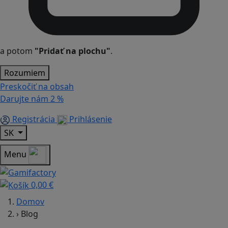
a potom
"Pridať na plochu"
.
Rozumiem
Preskočiť na obsah
Darujte nám
2 %
Registrácia
Prihlásenie
SK
Menu
0,00 €
Domov
›
Blog