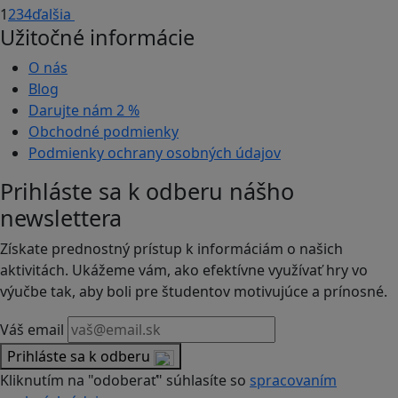
1
2
3
4
ďalšia
Užitočné informácie
O nás
Blog
Darujte nám
2 %
Obchodné podmienky
Podmienky ochrany osobných údajov
Prihláste sa k odberu nášho
newslettera
Získate prednostný prístup k informáciám o našich
aktivitách. Ukážeme vám, ako efektívne využívať hry vo
výučbe tak, aby boli pre študentov motivujúce a prínosné.
Váš email
Prihláste sa k odberu
Kliknutím na "odoberať" súhlasíte so
spracovaním