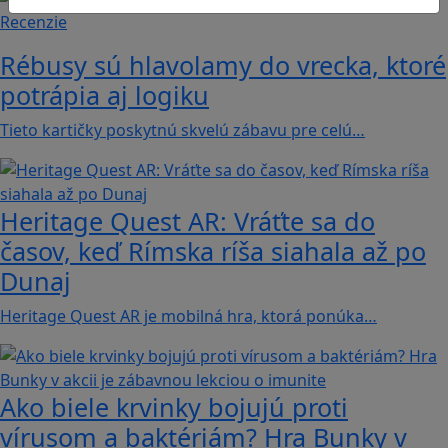
Recenzie
Rébusy sú hlavolamy do vrecka, ktoré
potrápia aj logiku
Tieto kartičky poskytnú skvelú zábavu pre celú…
Heritage Quest AR: Vráťte sa do
časov, keď Rímska ríša siahala až po
Dunaj
Heritage Quest AR je mobilná hra, ktorá ponúka…
Ako biele krvinky bojujú proti
vírusom a baktériám? Hra Bunky v