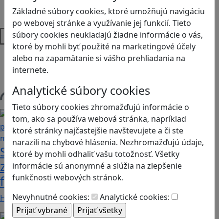
Strategické myslenie
Základné súbory cookies, ktoré umožňujú navigáciu
Zdravie a pohyb
po webovej stránke a využívanie jej funkcií. Tieto
Platformy
súbory cookies neukladajú žiadne informácie o vás,
ktoré by mohli byť použité na marketingové účely
Android
alebo na zapamätanie si vášho prehliadania na
Herná konzola
internete.
Stolové, kartové
Analytické súbory cookies
Načítam blogy
Tieto súbory cookies zhromažďujú informácie o
tom, ako sa používa webová stránka, napríklad
ktoré stránky najčastejšie navštevujete a či ste
narazili na chybové hlásenia. Nezhromažďujú údaje,
Stanete sa influencerom, keď budete
ktoré by mohli odhaliť vašu totožnosť. Všetky
zdieľať iba pravdivé, nie alternatívne
informácie sú anonymné a slúžia na zlepšenie
funkčnosti webových stránok.
fakty? Dozviete sa v hre Follow me
Nevyhnutné cookies:
Analytické cookies:
Hráči a hráčky sa stávajú používateľmi/kami…