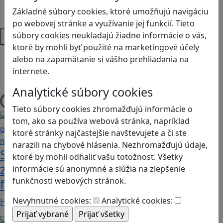
Strategické myslenie
Základné súbory cookies, ktoré umožňujú navigáciu
Zdravie a pohyb
po webovej stránke a využívanie jej funkcií. Tieto
Platformy
súbory cookies neukladajú žiadne informácie o vás,
ktoré by mohli byť použité na marketingové účely
Android
alebo na zapamätanie si vášho prehliadania na
Herná konzola
internete.
Stolové, kartové
Analytické súbory cookies
Načítam blogy
Tieto súbory cookies zhromažďujú informácie o
tom, ako sa používa webová stránka, napríklad
ktoré stránky najčastejšie navštevujete a či ste
narazili na chybové hlásenia. Nezhromažďujú údaje,
Stanete sa influencerom, keď budete
ktoré by mohli odhaliť vašu totožnosť. Všetky
zdieľať iba pravdivé, nie alternatívne
informácie sú anonymné a slúžia na zlepšenie
funkčnosti webových stránok.
fakty? Dozviete sa v hre Follow me
Nevyhnutné cookies:
Analytické cookies:
Hráči a hráčky sa stávajú používateľmi/kami…