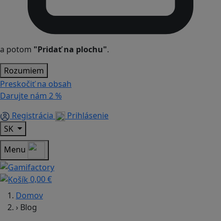
a potom
"Pridať na plochu"
.
Rozumiem
Preskočiť na obsah
Darujte nám
2 %
Registrácia
Prihlásenie
SK
Menu
0,00 €
Domov
›
Blog