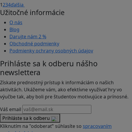
1
2
3
4
ďalšia
Užitočné informácie
O nás
Blog
Darujte nám
2 %
Obchodné podmienky
Podmienky ochrany osobných údajov
Prihláste sa k odberu nášho
newslettera
Získate prednostný prístup k informáciám o našich
aktivitách. Ukážeme vám, ako efektívne využívať hry vo
výučbe tak, aby boli pre študentov motivujúce a prínosné.
Váš email
Prihláste sa k odberu
Kliknutím na "odoberať" súhlasíte so
spracovaním