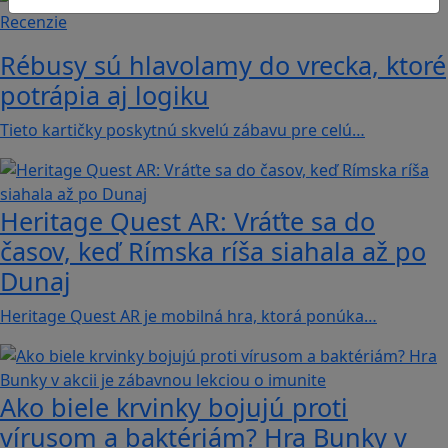
Recenzie
Rébusy sú hlavolamy do vrecka, ktoré
potrápia aj logiku
Tieto kartičky poskytnú skvelú zábavu pre celú…
Heritage Quest AR: Vráťte sa do
časov, keď Rímska ríša siahala až po
Dunaj
Heritage Quest AR je mobilná hra, ktorá ponúka…
Ako biele krvinky bojujú proti
vírusom a baktériám? Hra Bunky v