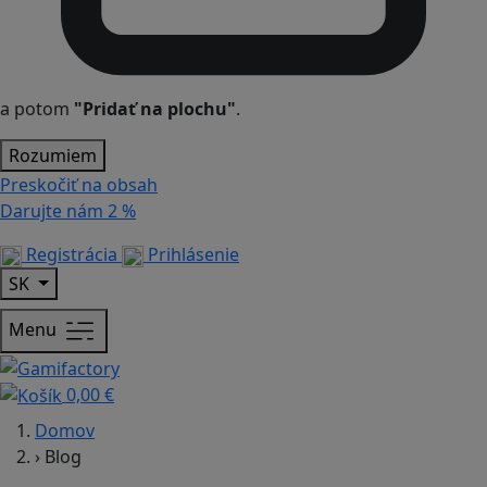
a potom
"Pridať na plochu"
.
Rozumiem
Preskočiť na obsah
Darujte nám
2 %
Registrácia
Prihlásenie
SK
Menu
0,00 €
Domov
›
Blog