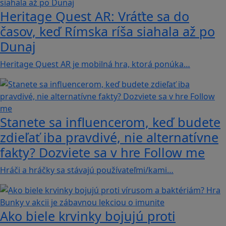
Heritage Quest AR: Vráťte sa do
časov, keď Rímska ríša siahala až po
Dunaj
Heritage Quest AR je mobilná hra, ktorá ponúka…
Stanete sa influencerom, keď budete
zdieľať iba pravdivé, nie alternatívne
fakty? Dozviete sa v hre Follow me
Hráči a hráčky sa stávajú používateľmi/kami…
Ako biele krvinky bojujú proti