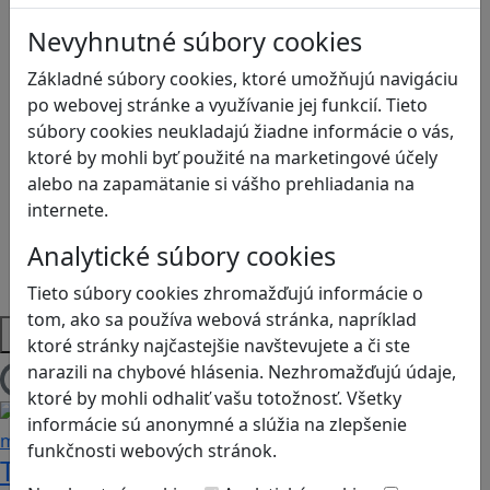
Globálne vzdelávanie
Nevyhnutné súbory cookies
Kreativita
Kritické myslenie
Základné súbory cookies, ktoré umožňujú navigáciu
Kyberšikana
po webovej stránke a využívanie jej funkcií. Tieto
Logické myslenie
súbory cookies neukladajú žiadne informácie o vás,
Ľudské práva a tolerancia
ktoré by mohli byť použité na marketingové účely
Motorika a koncentrácia
alebo na zapamätanie si vášho prehliadania na
Programovanie/Technika
internete.
Sociálne zručnosti a kooperácia
Analytické súbory cookies
Strategické myslenie
Zdravie a pohyb
Tieto súbory cookies zhromažďujú informácie o
tom, ako sa používa webová stránka, napríklad
Platformy
ktoré stránky najčastejšie navštevujete a či ste
narazili na chybové hlásenia. Nezhromažďujú údaje,
Načítam blogy
ktoré by mohli odhaliť vašu totožnosť. Všetky
informácie sú anonymné a slúžia na zlepšenie
funkčnosti webových stránok.
Tick Tock: A Tale for Tw‪o je hra s