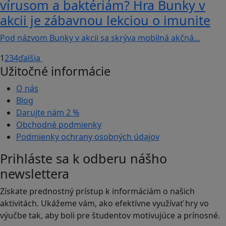
vírusom a baktériám? Hra Bunky v
akcii je zábavnou lekciou o imunite
Pod názvom Bunky v akcii sa skrýva mobilná akčná…
1
2
3
4
ďalšia
Užitočné informácie
O nás
Blog
Darujte nám
2 %
Obchodné podmienky
Podmienky ochrany osobných údajov
Prihláste sa k odberu nášho
newslettera
Získate prednostný prístup k informáciám o našich
aktivitách. Ukážeme vám, ako efektívne využívať hry vo
výučbe tak, aby boli pre študentov motivujúce a prínosné.