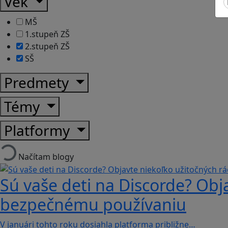
Vek
MŠ
1.stupeň ZŠ
2.stupeň ZŠ
SŠ
Predmety
Témy
Platformy
Načítam blogy
Sú vaše deti na Discorde? Obj
bezpečnému používaniu
V januári tohto roku dosiahla platforma približne…