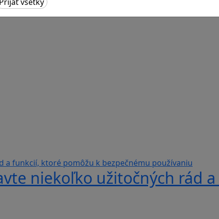
avte niekoľko užitočných rád a