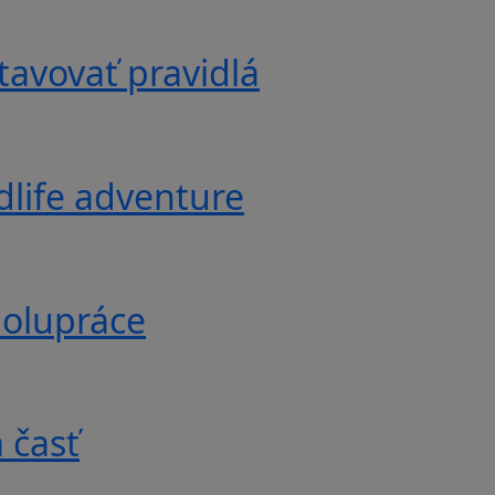
tavovať pravidlá
ldlife adventure
polupráce
 časť