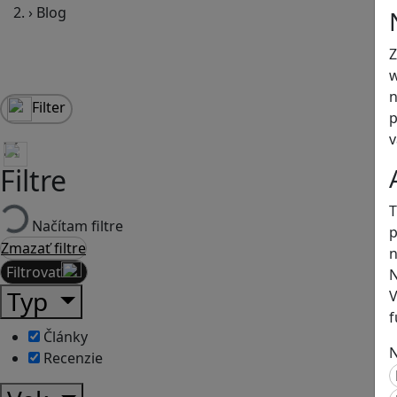
›
Blog
Z
w
n
Filter
p
v
Filtre
T
Načítam filtre
p
Zmazať filtre
n
Filtrovať
N
Typ
V
f
Články
N
Recenzie