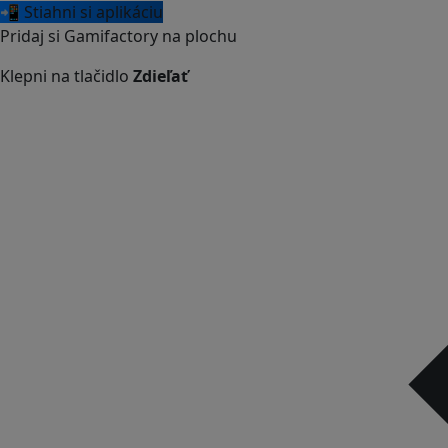
📲 Stiahni si aplikáciu
Pridaj si Gamifactory na plochu
Klepni na tlačidlo
Zdieľať