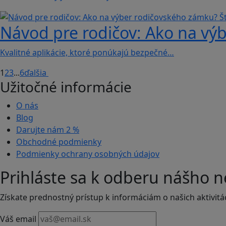
Návod pre rodičov: Ako na výb
Kvalitné aplikácie, ktoré ponúkajú bezpečné…
1
2
3
...
6
ďalšia
Užitočné informácie
O nás
Blog
Darujte nám
2 %
Obchodné podmienky
Podmienky ochrany osobných údajov
Prihláste sa k odberu nášho n
Získate prednostný prístup k informáciám o našich aktivitá
Váš email