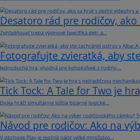
Desatoro rád pre rodičov, ako 
Zohľadňovať treba vývinové špecifiká detí, a…
Fotografujte zvieratká, aby ste
Jednoduchá hra, vhodná pre kohokoľvek z rodiny,…
Tick Tock: A Tale for Tw‪o je 
Dvaja hráči simultánne lúštia bizarné logické…
Návod pre rodičov: Ako na výb
V obchode Play je možné nájsť veľké množstvo…