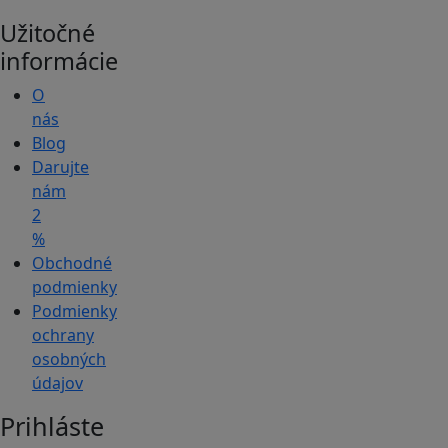
Užitočné
informácie
O
nás
Blog
Darujte
nám
2
%
Obchodné
podmienky
Podmienky
ochrany
osobných
údajov
Prihláste