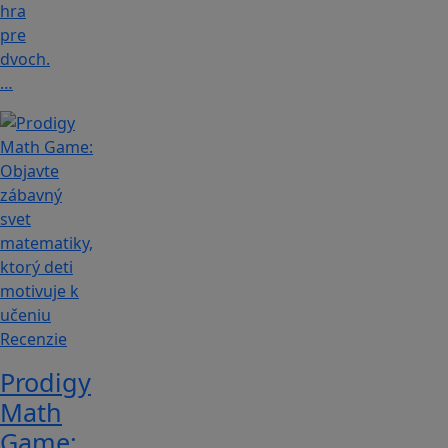
hra
pre
dvoch.
…
Recenzie
Prodigy
Math
Game: