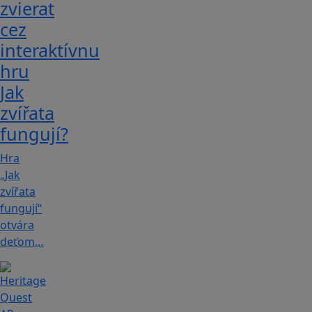
zvierat
cez
interaktívnu
hru
Jak
zvířata
fungují?
Hra
„Jak
zvířata
fungují“
otvára
deťom…