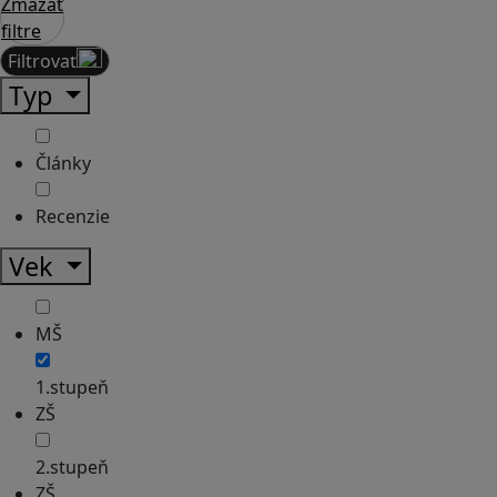
Zmazať
filtre
Filtrovať
Typ
Články
Recenzie
Vek
MŠ
1.stupeň
ZŠ
2.stupeň
ZŠ