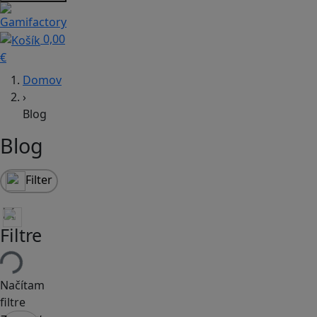
0,00
€
Domov
›
Blog
Blog
Filter
Filtre
Načítam
filtre