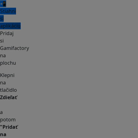
📲
Stiahni
si
aplikáciu
Pridaj
si
Gamifactory
na
plochu
Klepni
na
tlačidlo
Zdieľať
a
potom
"Pridať
na