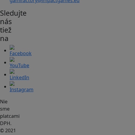
gamifactory@impactgames.eu
Sledujte
nás
tiež
na
Nie
sme
platcami
DPH.
© 2021