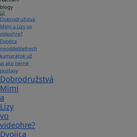
blogy
Dobrodružstvá
Mimi
a
Lízy
vo
videohre?
Dvojica