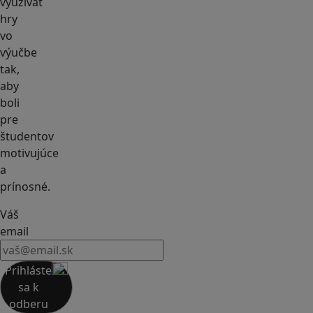
využívať
hry
vo
výučbe
tak,
aby
boli
pre
študentov
motivujúce
a
prínosné.
Váš
email
Prihláste
sa k
odberu