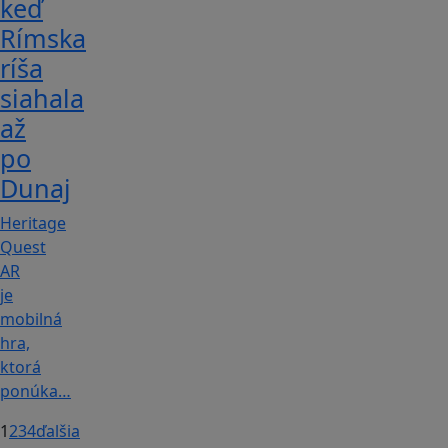
keď
Rímska
ríša
siahala
až
po
Dunaj
Heritage
Quest
AR
je
mobilná
hra,
ktorá
ponúka…
1
2
3
4
ďalšia