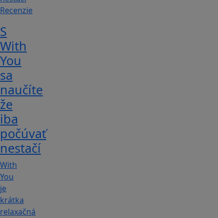
Recenzie
S
With
You
sa
naučíte
že
iba
počúvať
nestačí
With
You
je
krátka
relaxačná