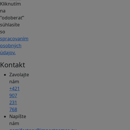
Kliknutím
na
"odoberať"
súhlasíte
so
spracovaním
osobných
údajov.
Kontakt
Zavolajte
nám
+421
907
231
768
Napíšte
nám