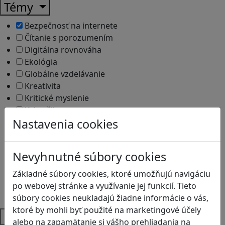
Témy
Bezpečnosť na internete
Čítanie s porozumením
Digitálna rovnováha
Ekológia
Globálne vzdelávanie
Kreativita
Kritické myslenie
Kyberšikana
Nastavenia cookies
Logické myslenie
Ľudské práva a tolerancia
Motorika a koncentrácia
Nevyhnutné súbory cookies
Programovanie/Technika
Sociálne zručnosti a kooperácia
Základné súbory cookies, ktoré umožňujú navigáciu
Strategické myslenie
po webovej stránke a využívanie jej funkcií. Tieto
Zdravie a pohyb
súbory cookies neukladajú žiadne informácie o vás,
ktoré by mohli byť použité na marketingové účely
Platformy
alebo na zapamätanie si vášho prehliadania na