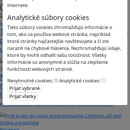
internete.
Načítam blogy
Analytické súbory cookies
Tieto súbory cookies zhromažďujú informácie o
Tri oddychové hry, ktoré vám i deťom
tom, ako sa používa webová stránka, napríklad
precvičia zrak a logiku
ktoré stránky najčastejšie navštevujete a či ste
narazili na chybové hlásenia. Nezhromažďujú údaje,
Existuje množstvo titulov, ktorých jediným cieľom…
ktoré by mohli odhaliť vašu totožnosť. Všetky
informácie sú anonymné a slúžia na zlepšenie
funkčnosti webových stránok.
Majú vaše deti problém s
Nevyhnutné cookies:
Analytické cookies:
matematikou a geometriou? Tieto
hry by im mohli pomôcť
Ak máte doma malých hráčov, ktorí ale zaostávajú…
Recenzie