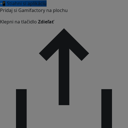
📲 Stiahni si aplikáciu
Pridaj si Gamifactory na plochu
Klepni na tlačidlo
Zdieľať