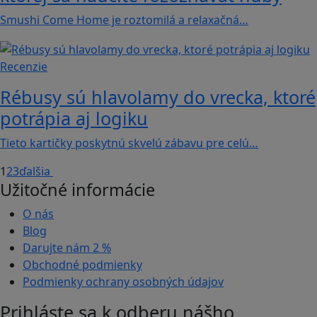
Smushi Come Home je roztomilá a relaxačná…
Recenzie
Rébusy sú hlavolamy do vrecka, ktoré
potrápia aj logiku
Tieto kartičky poskytnú skvelú zábavu pre celú…
1
2
3
ďalšia
Užitočné informácie
O nás
Blog
Darujte nám
2 %
Obchodné podmienky
Podmienky ochrany osobných údajov
Prihláste sa k odberu nášho