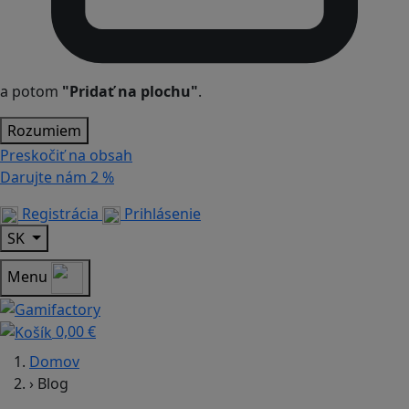
a potom
"Pridať na plochu"
.
Rozumiem
Preskočiť na obsah
Darujte nám
2 %
Registrácia
Prihlásenie
SK
Menu
0,00 €
Domov
›
Blog