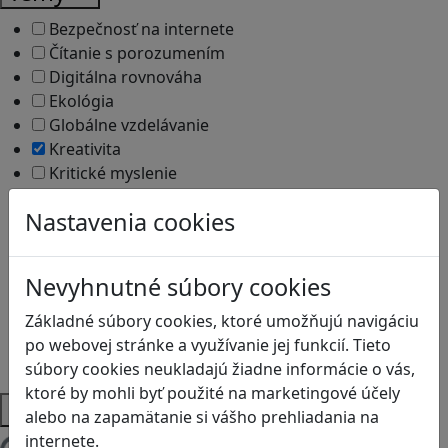
Bezpečnosť na internete
Čítanie s porozumením
Digitálna rovnováha
Ekológia
Globálne vzdelávanie
Kreativita
Kritické myslenie
Kyberšikana
Nastavenia cookies
Logické myslenie
Ľudské práva a tolerancia
Motorika a koncentrácia
Nevyhnutné súbory cookies
Programovanie/Technika
Sociálne zručnosti a kooperácia
Základné súbory cookies, ktoré umožňujú navigáciu
Strategické myslenie
po webovej stránke a využívanie jej funkcií. Tieto
Zdravie a pohyb
súbory cookies neukladajú žiadne informácie o vás,
ktoré by mohli byť použité na marketingové účely
Platformy
alebo na zapamätanie si vášho prehliadania na
internete.