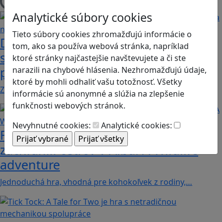
Načítam blogy
Analytické súbory cookies
Tieto súbory cookies zhromažďujú informácie o
Desatoro rád pre rodičov, ako sa hrať
tom, ako sa používa webová stránka, napríklad
s deťmi videohry a nastavovať
ktoré stránky najčastejšie navštevujete a či ste
pravidlá
narazili na chybové hlásenia. Nezhromažďujú údaje,
ktoré by mohli odhaliť vašu totožnosť. Všetky
Zohľadňovať treba vývinové špecifiká detí, a…
informácie sú anonymné a slúžia na zlepšenie
funkčnosti webových stránok.
Nevyhnutné cookies:
Analytické cookies:
Fotografujte zvieratká, aby ste
zachránili ostrov v Alba: A Wildlife
adventure
Jednoduchá hra, vhodná pre kohokoľvek z rodiny,…