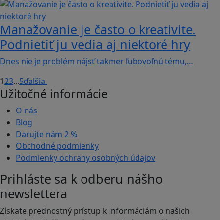
Manažovanie je často o kreativite.
Podnietiť ju vedia aj niektoré hry
Dnes nie je problém nájsť takmer ľubovoľnú tému,…
1
2
3
...
5
ďalšia
Užitočné informácie
O nás
Blog
Darujte nám
2 %
Obchodné podmienky
Podmienky ochrany osobných údajov
Prihláste sa k odberu nášho
newslettera
Získate prednostný prístup k informáciám o našich