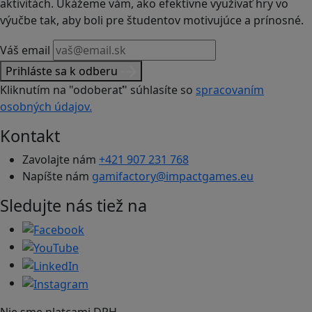
aktivitách. Ukážeme vám, ako efektívne využívať hry vo
výučbe tak, aby boli pre študentov motivujúce a prínosné.
Váš email
Prihláste sa k odberu
Kliknutím na "odoberať" súhlasíte so
spracovaním
osobných údajov.
Kontakt
Zavolajte nám
+421 907 231 768
Napíšte nám
gamifactory@impactgames.eu
Sledujte nás tiež na
Nie sme platcami DPH.