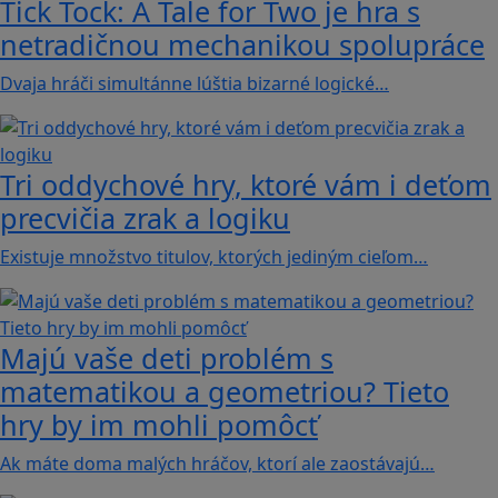
Tick Tock: A Tale for Tw‪o je hra s
netradičnou mechanikou spolupráce
Dvaja hráči simultánne lúštia bizarné logické…
Tri oddychové hry, ktoré vám i deťom
precvičia zrak a logiku
Existuje množstvo titulov, ktorých jediným cieľom…
Majú vaše deti problém s
matematikou a geometriou? Tieto
hry by im mohli pomôcť
Ak máte doma malých hráčov, ktorí ale zaostávajú…