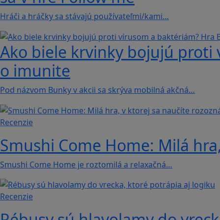
Hráči a hráčky sa stávajú používateľmi/kami…
Ako biele krvinky bojujú proti
o imunite
Pod názvom Bunky v akcii sa skrýva mobilná akčná…
Recenzie
Smushi Come Home: Milá hra, 
Smushi Come Home je roztomilá a relaxačná…
Recenzie
Rébusy sú hlavolamy do vrecka