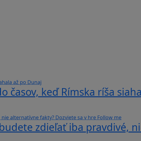
do časov, keď Rímska ríša siah
udete zdieľať iba pravdivé, ni