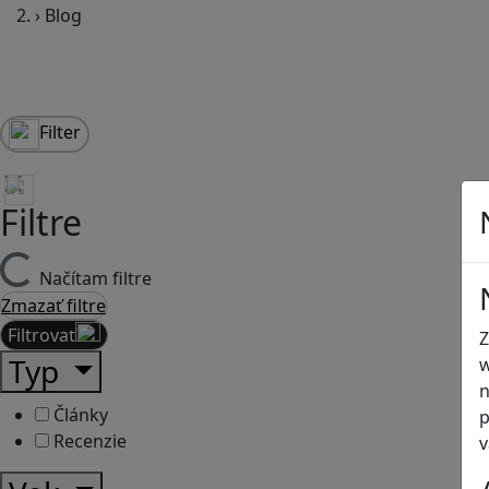
›
Blog
Filter
Filtre
Načítam filtre
Zmazať filtre
Filtrovať
Z
Typ
w
n
Články
p
Recenzie
v