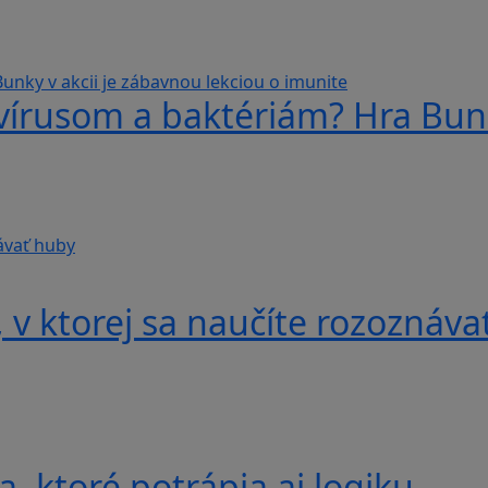
 vírusom a baktériám? Hra Bunk
v ktorej sa naučíte rozoznáva
, ktoré potrápia aj logiku