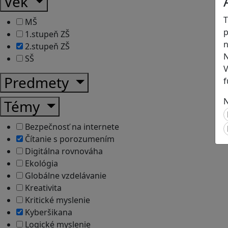
Vek
T
MŠ
p
1.stupeň ZŠ
n
2.stupeň ZŠ
N
SŠ
V
Predmety
f
N
Témy
Bezpečnosť na internete
Čítanie s porozumením
Digitálna rovnováha
Ekológia
Globálne vzdelávanie
Kreativita
Kritické myslenie
Kyberšikana
Logické myslenie