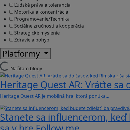
Ľudské práva a tolerancia
Motorika a koncentrácia
Programovanie/Technika
Sociálne zručnosti a kooperácia
Strategické myslenie
Zdravie a pohyb
Platformy
Načítam blogy
Heritage Quest AR: Vráťte sa 
Heritage Quest AR je mobilná hra, ktorá ponúka…
Stanete sa influencerom, keď b
sa v hre Follow me