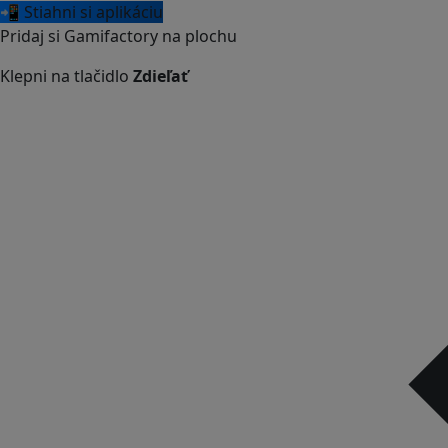
📲 Stiahni si aplikáciu
Pridaj si Gamifactory na plochu
Klepni na tlačidlo
Zdieľať