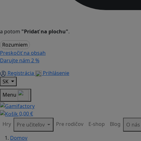
a potom
"Pridať na plochu"
.
Rozumiem
Preskočiť na obsah
Darujte nám
2 %
Registrácia
Prihlásenie
SK
Menu
0,00 €
Hry
Pre rodičov
E-shop
Blog
Pre učiteľov
O ná
Domov