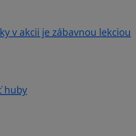
y v akcii je zábavnou lekciou
ť huby