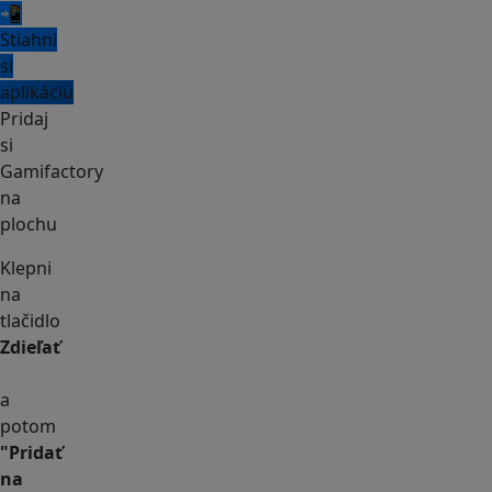
📲
Stiahni
si
aplikáciu
Pridaj
si
Gamifactory
na
plochu
Klepni
na
tlačidlo
Zdieľať
a
potom
"Pridať
na