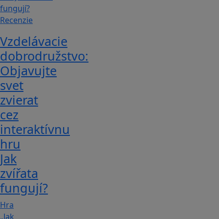
Recenzie
Vzdelávacie
dobrodružstvo:
Objavujte
svet
zvierat
cez
interaktívnu
hru
Jak
zvířata
fungují?
Hra
„Jak