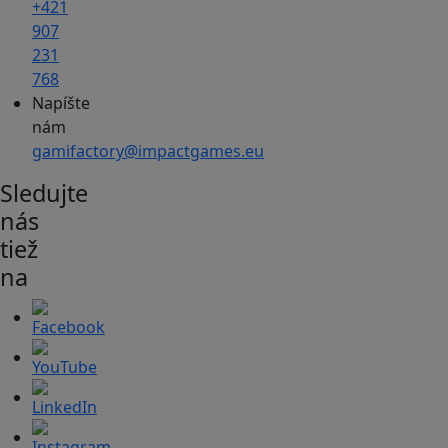
+421
907
231
768
Napíšte
nám
gamifactory@impactgames.eu
Sledujte
nás
tiež
na