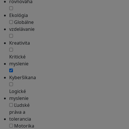
rovnováha
Ekológia
Globálne
vzdelávanie
Kreativita
Kritické
myslenie
Kyberšikana
Logické
myslenie
Ľudské
práva a
tolerancia
Motorika