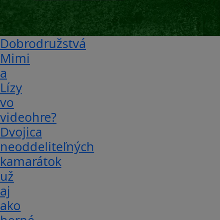
Dobrodružstvá
Mimi
a
Lízy
vo
videohre?
Dvojica
neoddeliteľných
kamarátok
už
aj
ako