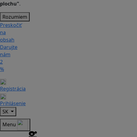
plochu"
.
Rozumiem
Preskočiť
na
obsah
Darujte
nám
2
%
Registrácia
Prihlásenie
SK
Menu