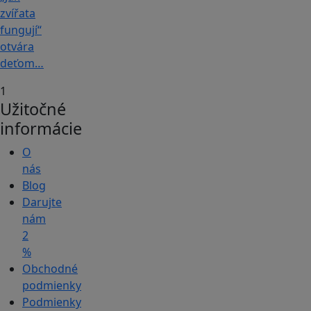
zvířata
fungují“
otvára
deťom…
1
Užitočné
informácie
O
nás
Blog
Darujte
nám
2
%
Obchodné
podmienky
Podmienky