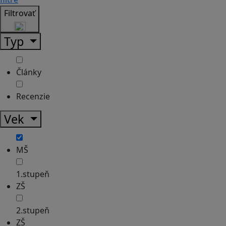
Filtrovať
Typ
Články
Recenzie
Vek
MŠ
1.stupeň
ZŠ
2.stupeň
ZŠ