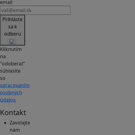
email
Prihláste
sa k
odberu
Kliknutím
na
"odoberať"
súhlasíte
so
spracovaním
osobných
údajov.
Kontakt
Zavolajte
nám