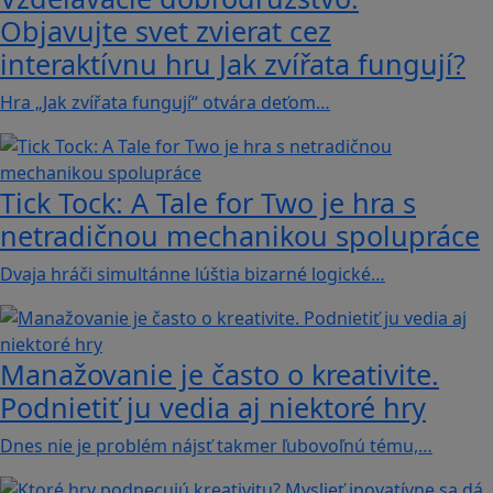
Objavujte svet zvierat cez
interaktívnu hru Jak zvířata fungují?
Hra „Jak zvířata fungují“ otvára deťom…
Tick Tock: A Tale for Tw‪o je hra s
netradičnou mechanikou spolupráce
Dvaja hráči simultánne lúštia bizarné logické…
Manažovanie je často o kreativite.
Podnietiť ju vedia aj niektoré hry
Dnes nie je problém nájsť takmer ľubovoľnú tému,…