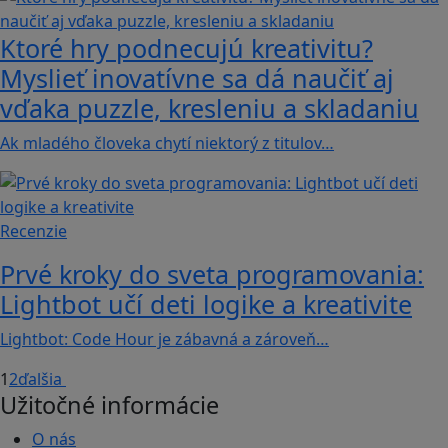
Ktoré hry podnecujú kreativitu?
Myslieť inovatívne sa dá naučiť aj
vďaka puzzle, kresleniu a skladaniu
Ak mladého človeka chytí niektorý z titulov…
Recenzie
Prvé kroky do sveta programovania:
Lightbot učí deti logike a kreativite
Lightbot: Code Hour je zábavná a zároveň…
1
2
ďalšia
Užitočné informácie
O nás