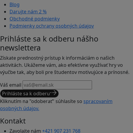
Blog
Darujte nám
2 %
Obchodné podmienky
Podmienky ochrany osobných údajov
Prihláste sa k odberu nášho
newslettera
Získate prednostný prístup k informáciám o našich
aktivitách. Ukážeme vám, ako efektívne využívať hry vo
výučbe tak, aby boli pre študentov motivujúce a prínosné.
Váš email
Prihláste sa k odberu
Kliknutím na "odoberať" súhlasíte so
spracovaním
osobných údajov.
Kontakt
Zavolajte nám
+421 907 231 768