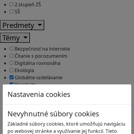
2.stupeň ZŠ
SŠ
Predmety
Témy
Bezpečnosť na internete
Čítanie s porozumením
Digitálna rovnováha
Ekológia
Globálne vzdelávanie
Kreativita
Kritické myslenie
Nastavenia cookies
Kyberšikana
Logické myslenie
Nevyhnutné súbory cookies
Ľudské práva a tolerancia
Motorika a koncentrácia
Základné súbory cookies, ktoré umožňujú navigáciu
Programovanie/Technika
po webovej stránke a využívanie jej funkcií. Tieto