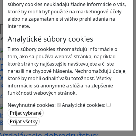
Sociálne zručnosti a kooperácia
súbory cookies neukladajú žiadne informácie o vás,
Strategické myslenie
ktoré by mohli byť použité na marketingové účely
Zdravie a pohyb
alebo na zapamätanie si vášho prehliadania na
internete.
Platformy
Analytické súbory cookies
Načítam blogy
Tieto súbory cookies zhromažďujú informácie o
tom, ako sa používa webová stránka, napríklad
ktoré stránky najčastejšie navštevujete a či ste
Dobrodružstvá Mimi a Lízy vo
narazili na chybové hlásenia. Nezhromažďujú údaje,
videohre? Dvojica neoddeliteľných
ktoré by mohli odhaliť vašu totožnosť. Všetky
kamarátok už aj ako herné postavy
informácie sú anonymné a slúžia na zlepšenie
funkčnosti webových stránok.
Značku Mimi a Líza by sme mohli označiť priam za…
Nevyhnutné cookies:
Analytické cookies:
Recenzie
Vzdelávacie dobrodružstvo: