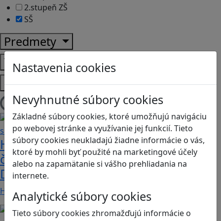
2.stupeň ZŠ
SŠ
Predmety
Témy
Nastavenia cookies
Platformy
Nevyhnutné súbory cookies
Načítam blogy
Základné súbory cookies, ktoré umožňujú navigáciu
po webovej stránke a využívanie jej funkcií. Tieto
súbory cookies neukladajú žiadne informácie o vás,
Heritage Quest AR: Vráťte sa do
ktoré by mohli byť použité na marketingové účely
časov, keď Rímska ríša siahala až po
alebo na zapamätanie si vášho prehliadania na
Dunaj
internete.
Heritage Quest AR je mobilná hra, ktorá ponúka…
Analytické súbory cookies
Tieto súbory cookies zhromažďujú informácie o