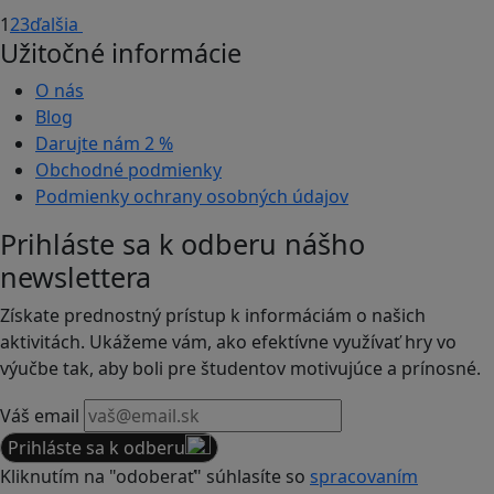
1
2
3
ďalšia
Užitočné informácie
O nás
Blog
Darujte nám
2 %
Obchodné podmienky
Podmienky ochrany osobných údajov
Prihláste sa k odberu nášho
newslettera
Získate prednostný prístup k informáciám o našich
aktivitách. Ukážeme vám, ako efektívne využívať hry vo
výučbe tak, aby boli pre študentov motivujúce a prínosné.
Váš email
Prihláste sa k odberu
Kliknutím na "odoberať" súhlasíte so
spracovaním