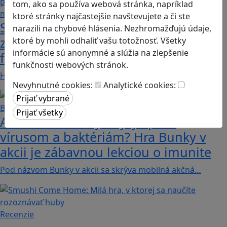
tom, ako sa používa webová stránka, napríklad
ktoré stránky najčastejšie navštevujete a či ste
Stanete sa influencerom, keď budete
narazili na chybové hlásenia. Nezhromažďujú údaje,
zdieľať iba pravdivé, nie alternatívne
ktoré by mohli odhaliť vašu totožnosť. Všetky
informácie sú anonymné a slúžia na zlepšenie
fakty? Dozviete sa v hre Follow me
funkčnosti webových stránok.
Hráči a hráčky sa stávajú používateľmi/kami…
Nevyhnutné cookies:
Analytické cookies:
Ako biele krvinky bojujú proti
vírusom a baktériám? Hra Bunky v
akcii je zábavnou lekciou o imunite
Pod názvom Bunky v akcii sa skrýva mobilná akčná…
Recenzie