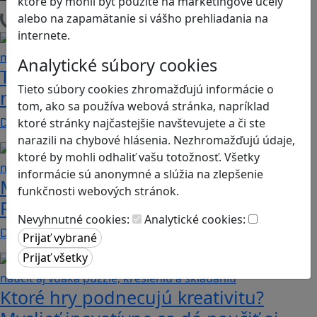
ktoré by mohli byť použité na marketingové účely
alebo na zapamätanie si vášho prehliadania na
Načítam blogy
internete.
Analytické súbory cookies
Tick Tock: A Tale for Tw‪o je hra s
Tieto súbory cookies zhromažďujú informácie o
netradičnou mechanikou spolupráce
tom, ako sa používa webová stránka, napríklad
Dvaja hráči simultánne lúštia bizarné logické…
ktoré stránky najčastejšie navštevujete a či ste
narazili na chybové hlásenia. Nezhromažďujú údaje,
ktoré by mohli odhaliť vašu totožnosť. Všetky
informácie sú anonymné a slúžia na zlepšenie
Manažovanie je často o kreativite.
funkčnosti webových stránok.
Podnietiť ju vedia aj niektoré hry
Nevyhnutné cookies:
Analytické cookies:
Dnes nie je problém nájsť takmer ľubovoľnú tému,…
Ktoré hry podnecujú kreativitu?