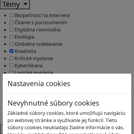
Témy
Bezpečnosť na internete
Čítanie s porozumením
Digitálna rovnováha
Ekológia
Globálne vzdelávanie
Kreativita
Kritické myslenie
Kyberšikana
Logické myslenie
Ľudské práva a tolerancia
Nastavenia cookies
Motorika a koncentrácia
Programovanie/Technika
Sociálne zručnosti a kooperácia
Nevyhnutné súbory cookies
Strategické myslenie
Základné súbory cookies, ktoré umožňujú navigáciu
Zdravie a pohyb
po webovej stránke a využívanie jej funkcií. Tieto
súbory cookies neukladajú žiadne informácie o vás,
Platformy