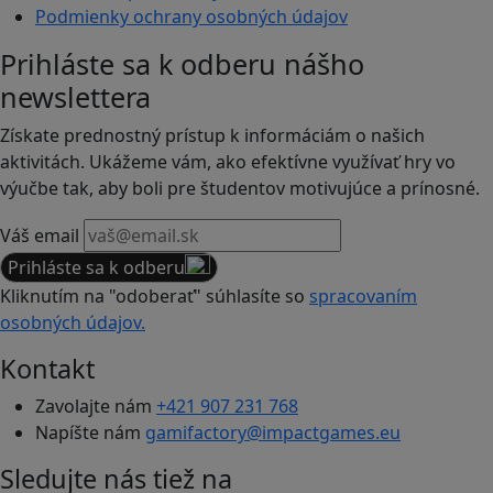
Podmienky ochrany osobných údajov
Prihláste sa k odberu nášho
newslettera
Získate prednostný prístup k informáciám o našich
aktivitách. Ukážeme vám, ako efektívne využívať hry vo
výučbe tak, aby boli pre študentov motivujúce a prínosné.
Váš email
Prihláste sa k odberu
Kliknutím na "odoberať" súhlasíte so
spracovaním
osobných údajov.
Kontakt
Zavolajte nám
+421 907 231 768
Napíšte nám
gamifactory@impactgames.eu
Sledujte nás tiež na