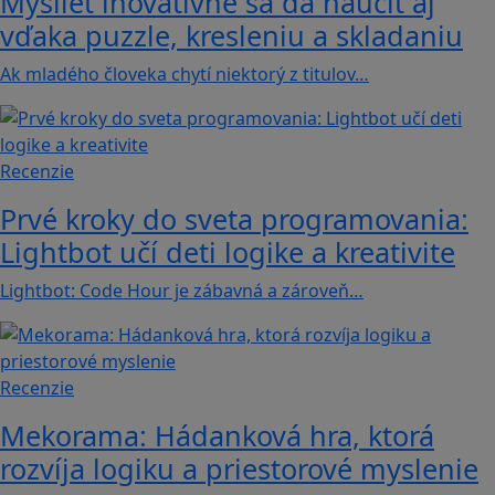
Myslieť inovatívne sa dá naučiť aj
vďaka puzzle, kresleniu a skladaniu
Ak mladého človeka chytí niektorý z titulov…
Recenzie
Prvé kroky do sveta programovania:
Lightbot učí deti logike a kreativite
Lightbot: Code Hour je zábavná a zároveň…
Recenzie
Mekorama: Hádanková hra, ktorá
rozvíja logiku a priestorové myslenie