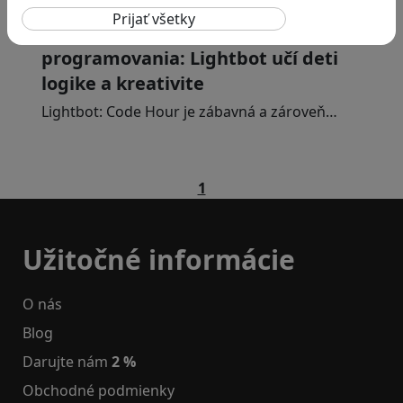
Prvé kroky do sveta
programovania: Lightbot učí deti
logike a kreativite
Lightbot: Code Hour je zábavná a zároveň…
1
Užitočné informácie
O nás
Blog
Darujte nám
2 %
Obchodné podmienky