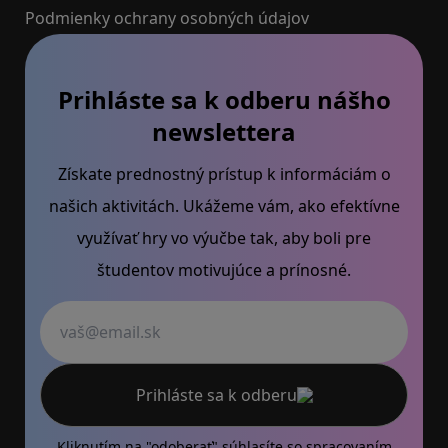
Podmienky ochrany osobných údajov
Prihláste sa k odberu nášho
newslettera
Získate prednostný prístup k informáciám o
našich aktivitách. Ukážeme vám, ako efektívne
využívať hry vo výučbe tak, aby boli pre
študentov motivujúce a prínosné.
Váš email
Prihláste sa k odberu
Kliknutím na "odoberať" súhlasíte so
spracovaním