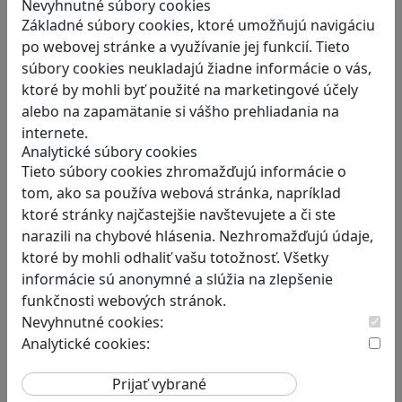
Nevyhnutné súbory cookies
Tieto kartičky poskytnú skvelú zábavu pre
Základné súbory cookies, ktoré umožňujú navigáciu
celú…
po webovej stránke a využívanie jej funkcií. Tieto
súbory cookies neukladajú žiadne informácie o vás,
ktoré by mohli byť použité na marketingové účely
alebo na zapamätanie si vášho prehliadania na
internete.
Analytické súbory cookies
Tieto súbory cookies zhromažďujú informácie o
Construct 2 umožní deťom vytvoriť
tom, ako sa používa webová stránka, napríklad
hry bez znalosti programovania
ktoré stránky najčastejšie navštevujete a či ste
narazili na chybové hlásenia. Nezhromažďujú údaje,
Chceli by ste vaše deti oboznámiť s
ktoré by mohli odhaliť vašu totožnosť. Všetky
programovaním…
informácie sú anonymné a slúžia na zlepšenie
funkčnosti webových stránok.
Nevyhnutné cookies:
Analytické cookies:
RECENZIE