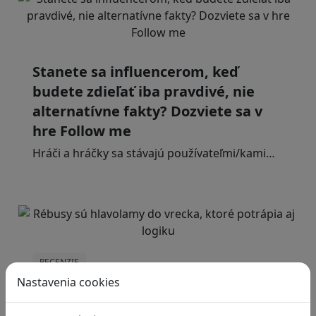
Stanete sa influencerom, keď
budete zdieľať iba pravdivé, nie
alternatívne fakty? Dozviete sa v
hre Follow me
Hráči a hráčky sa stávajú používateľmi/kami…
RECENZIE
Nastavenia cookies
Rébusy sú hlavolamy do vrecka,
ktoré potrápia aj logiku