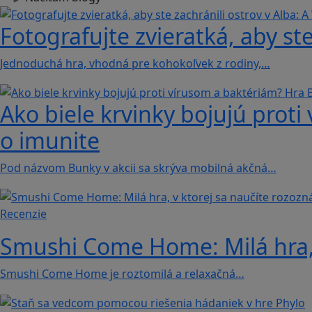
Fotografujte zvieratká, aby ste
Jednoduchá hra, vhodná pre kohokoľvek z rodiny,…
Ako biele krvinky bojujú proti
o imunite
Pod názvom Bunky v akcii sa skrýva mobilná akčná…
Recenzie
Smushi Come Home: Milá hra, 
Smushi Come Home je roztomilá a relaxačná…