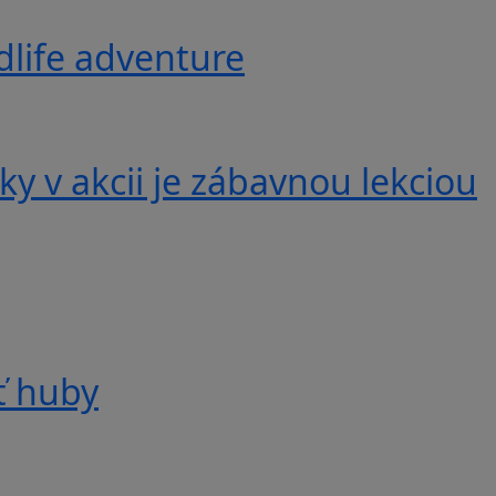
ldlife adventure
y v akcii je zábavnou lekciou
ť huby