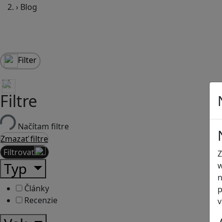
›
Blog
Filter
Filtre
Načítam filtre
Zmazať filtre
Filtrovať
Z
Typ
w
n
Články
p
Recenzie
v