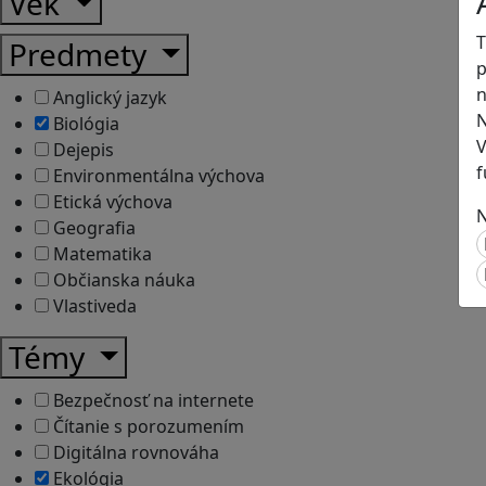
Vek
T
Predmety
p
n
Anglický jazyk
N
Biológia
V
Dejepis
f
Environmentálna výchova
Etická výchova
N
Geografia
Matematika
Občianska náuka
Vlastiveda
Témy
Bezpečnosť na internete
Čítanie s porozumením
Digitálna rovnováha
Ekológia