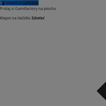
📲 Stiahni si aplikáciu
Pridaj si Gamifactory na plochu
Klepni na tlačidlo
Zdieľať