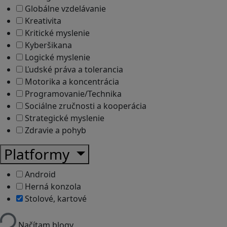
Globálne vzdelávanie
Kreativita
Kritické myslenie
Kyberšikana
Logické myslenie
Ľudské práva a tolerancia
Motorika a koncentrácia
Programovanie/Technika
Sociálne zručnosti a kooperácia
Strategické myslenie
Zdravie a pohyb
Platformy
Android
Herná konzola
Stolové, kartové
Načítam blogy