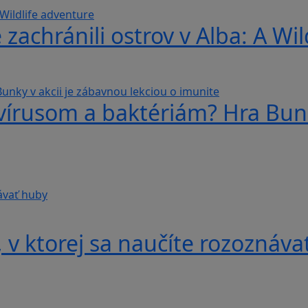
 zachránili ostrov v Alba: A Wi
 vírusom a baktériám? Hra Bunk
v ktorej sa naučíte rozoznáva