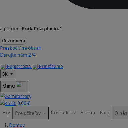
a potom
"Pridať na plochu"
.
Rozumiem
Preskočiť na obsah
Darujte nám
2 %
Registrácia
Prihlásenie
SK
Menu
0,00 €
Hry
Pre rodičov
E-shop
Blog
Pre učiteľov
O ná
Domov