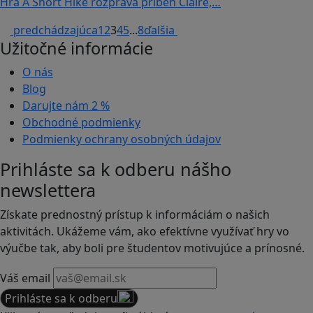
Hra A Short Hike rozpráva príbeh Claire,…
predchádzajúca
1
2
3
4
5
...
8
ďalšia
Užitočné informácie
O nás
Blog
Darujte nám
2 %
Obchodné podmienky
Podmienky ochrany osobných údajov
Prihláste sa k odberu nášho
newslettera
Získate prednostný prístup k informáciám o našich
aktivitách. Ukážeme vám, ako efektívne využívať hry vo
výučbe tak, aby boli pre študentov motivujúce a prínosné.
Váš email
Prihláste sa k odberu