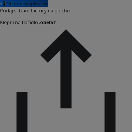
📲 Stiahni si aplikáciu
Pridaj si Gamifactory na plochu
Klepni na tlačidlo
Zdieľať