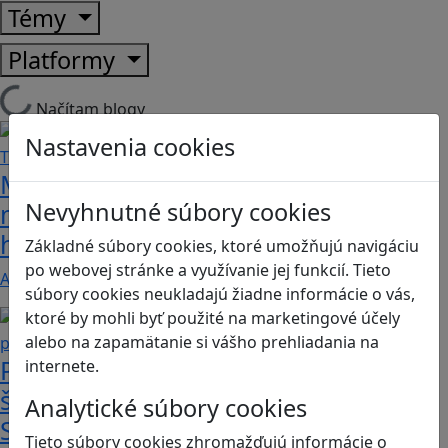
Témy
Platformy
Načítam blogy
Nastavenia cookies
Majú vaše deti problém s
Nevyhnutné súbory cookies
matematikou a geometriou? Tieto
hry by im mohli pomôcť
Základné súbory cookies, ktoré umožňujú navigáciu
po webovej stránke a využívanie jej funkcií. Tieto
Ak máte doma malých hráčov, ktorí ale zaostávajú…
súbory cookies neukladajú žiadne informácie o vás,
ktoré by mohli byť použité na marketingové účely
alebo na zapamätanie si vášho prehliadania na
Počítačové hry hrajú prakticky všetci
internete.
školáci a aj štyria z piatich rodičov.
Analytické súbory cookies
Spolu si zahrá len polovica rodín
Tieto súbory cookies zhromažďujú informácie o