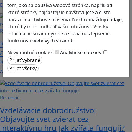
Deväť z desiatich školákov hrá digitálne hry…
tom, ako sa používa webová stránka, napríklad
ktoré stránky najčastejšie navštevujete a či ste
narazili na chybové hlásenia. Nezhromažďujú údaje,
ktoré by mohli odhaliť vašu totožnosť. Všetky
Recenzie
informácie sú anonymné a slúžia na zlepšenie
funkčnosti webových stránok.
Kooperatívna detektívka: Among Us
ako nástroj na rozvoj komunikácie a
Nevyhnutné cookies:
Analytické cookies:
kritického myslenia.
Among Us je populárna 2D multiplayerová digitálna…
Recenzie
Vzdelávacie dobrodružstvo:
Objavujte svet zvierat cez
interaktívnu hru Jak zvířata fungují?