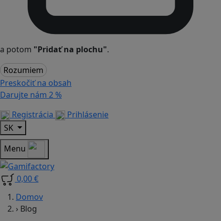
a potom
"Pridať na plochu"
.
Rozumiem
Preskočiť na obsah
Darujte nám
2 %
Registrácia
Prihlásenie
SK
Menu
0,00 €
Domov
›
Blog