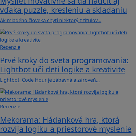
Myslieť inovatívne sa dá naučiť aj
vďaka puzzle, kresleniu a skladaniu
Ak mladého človeka chytí niektorý z titulov…
Recenzie
Prvé kroky do sveta programovania:
Lightbot učí deti logike a kreativite
Lightbot: Code Hour je zábavná a zároveň…
Recenzie
Mekorama: Hádanková hra, ktorá
rozvíja logiku a priestorové myslenie