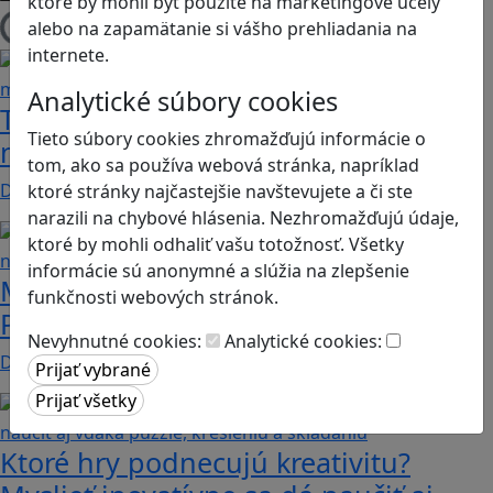
ktoré by mohli byť použité na marketingové účely
alebo na zapamätanie si vášho prehliadania na
Načítam blogy
internete.
Analytické súbory cookies
Tick Tock: A Tale for Tw‪o je hra s
Tieto súbory cookies zhromažďujú informácie o
netradičnou mechanikou spolupráce
tom, ako sa používa webová stránka, napríklad
Dvaja hráči simultánne lúštia bizarné logické…
ktoré stránky najčastejšie navštevujete a či ste
narazili na chybové hlásenia. Nezhromažďujú údaje,
ktoré by mohli odhaliť vašu totožnosť. Všetky
informácie sú anonymné a slúžia na zlepšenie
Manažovanie je často o kreativite.
funkčnosti webových stránok.
Podnietiť ju vedia aj niektoré hry
Nevyhnutné cookies:
Analytické cookies:
Dnes nie je problém nájsť takmer ľubovoľnú tému,…
Ktoré hry podnecujú kreativitu?