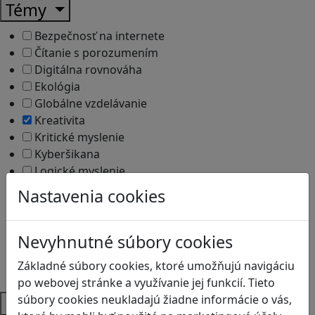
Témy
Bezpečnosť na internete
Čítanie s porozumením
Digitálna rovnováha
Ekológia
Globálne vzdelávanie
Kreativita
Kritické myslenie
Kyberšikana
Logické myslenie
Ľudské práva a tolerancia
Nastavenia cookies
Motorika a koncentrácia
Programovanie/Technika
Sociálne zručnosti a kooperácia
Nevyhnutné súbory cookies
Strategické myslenie
Základné súbory cookies, ktoré umožňujú navigáciu
Zdravie a pohyb
po webovej stránke a využívanie jej funkcií. Tieto
súbory cookies neukladajú žiadne informácie o vás,
Platformy