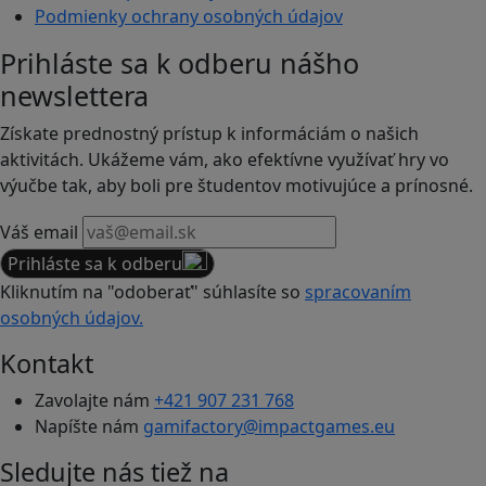
Podmienky ochrany osobných údajov
Prihláste sa k odberu nášho
newslettera
Získate prednostný prístup k informáciám o našich
aktivitách. Ukážeme vám, ako efektívne využívať hry vo
výučbe tak, aby boli pre študentov motivujúce a prínosné.
Váš email
Prihláste sa k odberu
Kliknutím na "odoberať" súhlasíte so
spracovaním
osobných údajov.
Kontakt
Zavolajte nám
+421 907 231 768
Napíšte nám
gamifactory@impactgames.eu
Sledujte nás tiež na