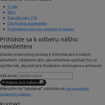
O nás
Blog
Darujte nám
2 %
Obchodné podmienky
Podmienky ochrany osobných údajov
Prihláste sa k odberu nášho
newslettera
Získate prednostný prístup k informáciám o našich
aktivitách. Ukážeme vám, ako efektívne využívať hry vo
výučbe tak, aby boli pre študentov motivujúce a prínosné.
Váš email
Prihláste sa k odberu
Kliknutím na "odoberať" súhlasíte so
spracovaním
osobných údajov.
Kontakt