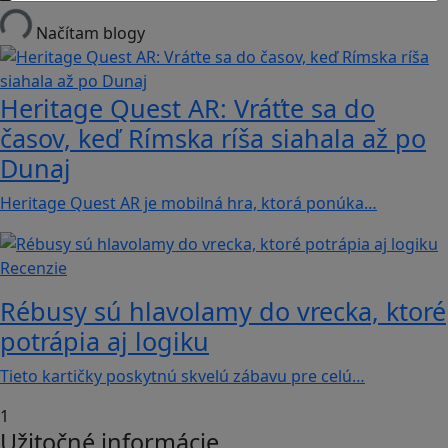
Načítam blogy
Heritage Quest AR: Vráťte sa do
časov, keď Rímska ríša siahala až po
Dunaj
Heritage Quest AR je mobilná hra, ktorá ponúka…
Recenzie
Rébusy sú hlavolamy do vrecka, ktoré
potrápia aj logiku
Tieto kartičky poskytnú skvelú zábavu pre celú…
1
Užitočné informácie