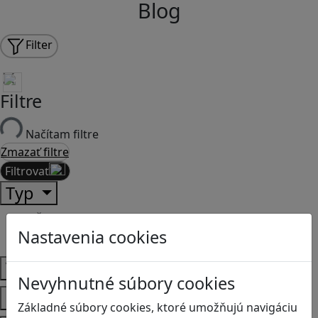
Blog
Filter
Filtre
Načítam filtre
Zmazať filtre
Filtrovať
Typ
Články
Nastavenia cookies
Recenzie
Vek
Nevyhnutné súbory cookies
Predmety
Základné súbory cookies, ktoré umožňujú navigáciu