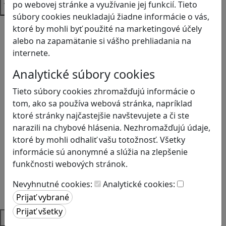
po webovej stránke a využívanie jej funkcií. Tieto
Témy
súbory cookies neukladajú žiadne informácie o vás,
Bezpečnosť na internete
ktoré by mohli byť použité na marketingové účely
Čítanie s porozumením
alebo na zapamätanie si vášho prehliadania na
Digitálna rovnováha
internete.
Ekológia
Analytické súbory cookies
Globálne vzdelávanie
Kreativita
Tieto súbory cookies zhromažďujú informácie o
Kritické myslenie
tom, ako sa používa webová stránka, napríklad
Kyberšikana
ktoré stránky najčastejšie navštevujete a či ste
Logické myslenie
narazili na chybové hlásenia. Nezhromažďujú údaje,
Ľudské práva a tolerancia
ktoré by mohli odhaliť vašu totožnosť. Všetky
Motorika a koncentrácia
informácie sú anonymné a slúžia na zlepšenie
Programovanie/Technika
funkčnosti webových stránok.
Sociálne zručnosti a kooperácia
Strategické myslenie
Nevyhnutné cookies:
Analytické cookies:
Zdravie a pohyb
Platformy