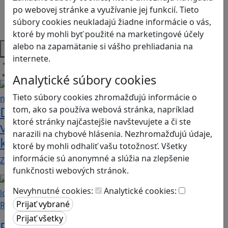
Sociálne zručnosti a kooperácia
po webovej stránke a využívanie jej funkcií. Tieto
Strategické myslenie
súbory cookies neukladajú žiadne informácie o vás,
Zdravie a pohyb
ktoré by mohli byť použité na marketingové účely
alebo na zapamätanie si vášho prehliadania na
Platformy
internete.
Načítam blogy
Analytické súbory cookies
Tieto súbory cookies zhromažďujú informácie o
Dobrodružstvá Mimi a Lízy vo
tom, ako sa používa webová stránka, napríklad
ktoré stránky najčastejšie navštevujete a či ste
videohre? Dvojica neoddeliteľných
narazili na chybové hlásenia. Nezhromažďujú údaje,
kamarátok už aj ako herné postavy
ktoré by mohli odhaliť vašu totožnosť. Všetky
informácie sú anonymné a slúžia na zlepšenie
Značku Mimi a Líza by sme mohli označiť priam za…
funkčnosti webových stránok.
Nevyhnutné cookies:
Analytické cookies:
Recenzie
Prvé kroky do sveta programovania: