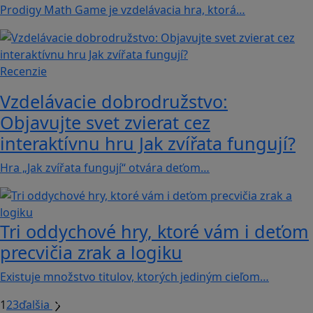
Prodigy Math Game je vzdelávacia hra, ktorá…
Recenzie
Vzdelávacie dobrodružstvo:
Objavujte svet zvierat cez
interaktívnu hru Jak zvířata fungují?
Hra „Jak zvířata fungují“ otvára deťom…
Tri oddychové hry, ktoré vám i deťom
precvičia zrak a logiku
Existuje množstvo titulov, ktorých jediným cieľom…
1
2
3
ďalšia