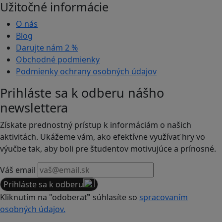
Užitočné informácie
O nás
Blog
Darujte nám
2 %
Obchodné podmienky
Podmienky ochrany osobných údajov
Prihláste sa k odberu nášho
newslettera
Získate prednostný prístup k informáciám o našich
aktivitách. Ukážeme vám, ako efektívne využívať hry vo
výučbe tak, aby boli pre študentov motivujúce a prínosné.
Váš email
Prihláste sa k odberu
Kliknutím na "odoberať" súhlasíte so
spracovaním
osobných údajov.