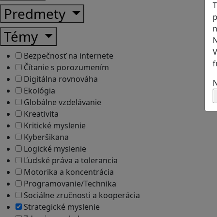
T
Predmety
p
n
Témy
N
V
Bezpečnosť na internete
f
Čítanie s porozumením
Digitálna rovnováha
N
Ekológia
Globálne vzdelávanie
Kreativita
Kritické myslenie
Kyberšikana
Logické myslenie
Ľudské práva a tolerancia
Motorika a koncentrácia
Programovanie/Technika
Sociálne zručnosti a kooperácia
Strategické myslenie