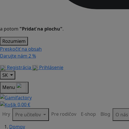
a potom
"Pridať na plochu"
.
Rozumiem
Preskočiť na obsah
Darujte nám
2 %
Registrácia
Prihlásenie
SK
Menu
0,00 €
Hry
Pre rodičov
E-shop
Blog
Pre učiteľov
O ná
Domov