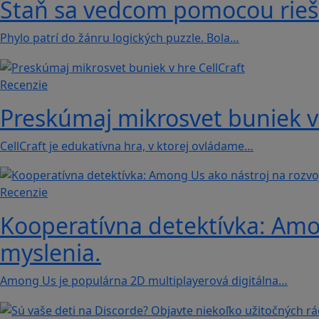
Staň sa vedcom pomocou rieše
Phylo patrí do žánru logických puzzle. Bola…
Recenzie
Preskúmaj mikrosvet buniek v 
CellCraft je edukatívna hra, v ktorej ovládame…
Recenzie
Kooperatívna detektívka: Amon
myslenia.
Among Us je populárna 2D multiplayerová digitálna…