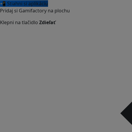
📲 Stiahni si aplikáciu
Pridaj si Gamifactory na plochu
Klepni na tlačidlo
Zdieľať