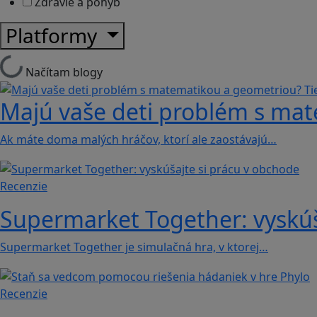
Zdravie a pohyb
Platformy
Načítam blogy
Majú vaše deti problém s mat
Ak máte doma malých hráčov, ktorí ale zaostávajú…
Recenzie
Supermarket Together: vyskúš
Supermarket Together je simulačná hra, v ktorej…
Recenzie