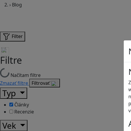
›
Blog
Filter
Filtre
Načítam filtre
Z
Zmazať filtre
Filtrovať
w
Typ
n
p
Články
v
Recenzie
Vek